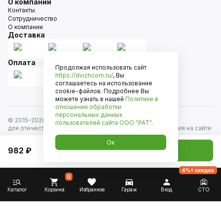
О компании
Контакты
Сотрудничество
О компании
Доставка
Оплата
Продолжая использовать сайт
https://dvizhcom.ru/
, Вы
соглашаетесь на использование
cookie-файлов. Подробнее Вы
можете узнать в нашей
Политике в
отношении обработки
персональных данных
© 2015–
2026
Движком — сеть магазинов автозапчастей
пользователей сайта
ООО "РАТ"
.
для отечественных автомобилей и иномарок. Информация на сайте
носит исключительно информационный характер и не является
Ок
публичной офертой, определяемой положениями
982 ₽
Добавить в корзину
ст. 437 Гражданского кодекса РФ. Все права защищены.
4%+ скидка
0
Каталог
Корзина
Избранное
Гараж
Вход
СТО