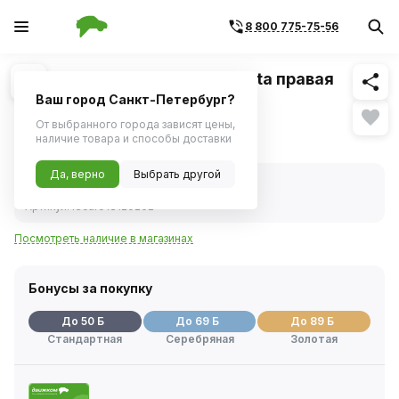
8 800 775-75-56
Похожие
1
/
1
Опора шаровая ВАЗ LADA Vesta правая
(LECAR)
Ваш город Санкт-Петербург?
От выбранного города зависят цены,
982 ₽
наличие товара и способы доставки
Да, верно
Выбрать другой
В наличии
Код товара:
232931
Артикул:
lecar018120202
Посмотреть наличие в магазинах
Бонусы за покупку
До 50 Б
До 69 Б
До 89 Б
Стандартная
Серебряная
Золотая