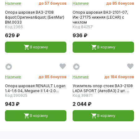
Наличие
до
57
бонусов
Наличие
до
85
бонусов
Опора шаровая ВАЗ-2108
Опора шаровая ВАЗ-2101-07,
&quot;Оригинал&quot; (БелМаг)
Иж-27175 нижняя (LECAR) с
BM.0033
чехлом
Код 2366
Код 84257
629 ₽
936 ₽
В корзину
В корзину
Наличие
до
85
бонусов
Наличие
до
184
бонусов
Опора шаровая RENAULT Logan
Усилитель опор стоек ВАЗ-2108
1.4-1.6 04, Megane II 1.4-2.0...
LADA SPORT (АвтоВАЗ) 2 шт. ...
Код 290925
Код 39871
943 ₽
2 044 ₽
В корзину
В корзину