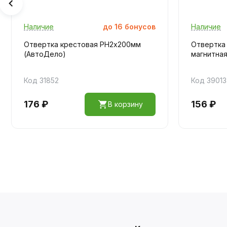
Наличие
до
16
бонусов
Наличие
Отвертка крестовая PH2х200мм
Отвертка
(АвтоДело)
магнитная
Код 31852
Код 3901
176 ₽
156 ₽
В корзину