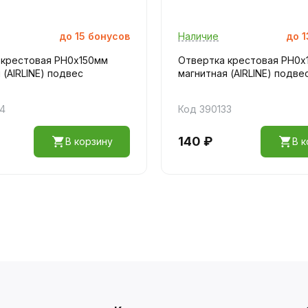
до
15
бонусов
Наличие
до
1
 крестовая PH0х150мм
Отвертка крестовая PH0х
 (AIRLINE) подвес
магнитная (AIRLINE) подве
34
Код 390133
140 ₽
В корзину
В к