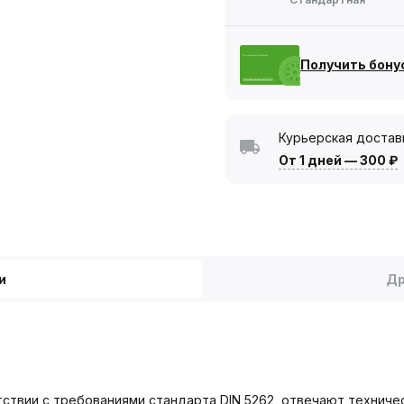
Получить бону
Курьерская достав
От 1 дней
—
300 ₽
и
Др
етствии с требованиями стандарта DIN 5262, отвечают технич