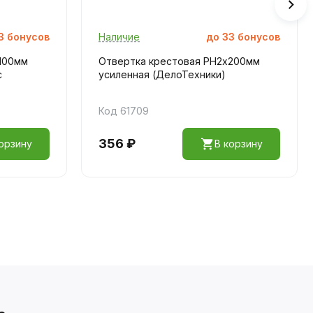
3
бонусов
Наличие
до
33
бонусов
100мм
Отвертка крестовая PH2х200мм
с
усиленная (ДелоТехники)
Код 61709
356 ₽
орзину
В корзину