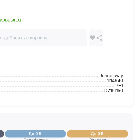
магазинах
я добавить в корзину
Jonnesway
1114640
PH1
D71P1150
До 0 Б
До 0 Б
Серебряная
Золотая