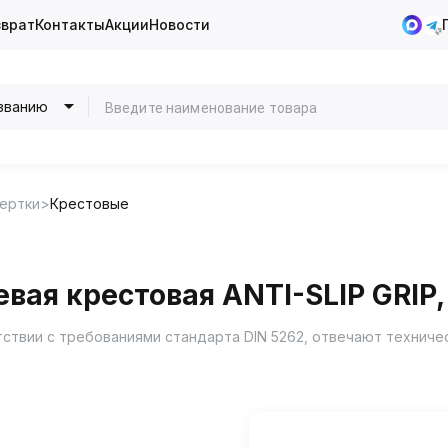
зврат
Контакты
Акции
Новости
званию
ертки
Крестовые
вая крестовая ANTI-SLIP GRIP,
етствии с требованиями стандарта DIN 5262, отвечают техниче