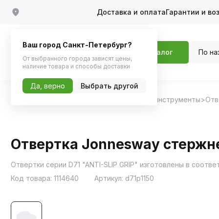
Доставка и оплата
Гарантии и во
Ваш город Санкт-Петербург?
По на
Каталог
От выбранного города зависят цены,
наличие товара и способы доставки
Да, верно
Выбрать другой
Главная
Каталог
Инструменты
Ручные инструменты
Отв
Отвертка Jonnesway стержне
Отвертки серии D71 "ANTI-SLIP GRIP" изготовлены в соотв
Код товара:
1114640
Артикул:
d71p1150