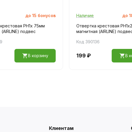
до
15
бонусов
Наличие
до
1
 крестовая PH1х 75мм
Отвертка крестовая PH1х
 (AIRLINE) подвес
магнитная (AIRLINE) подве
39
Код 390136
199 ₽
В корзину
В к
Клиентам