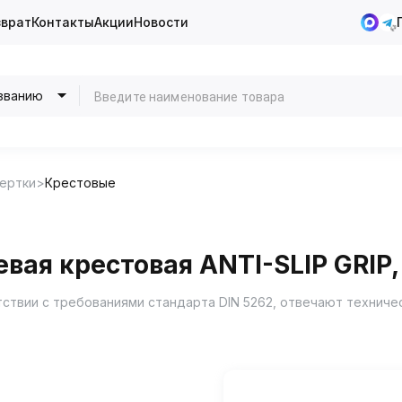
зврат
Контакты
Акции
Новости
званию
ертки
Крестовые
вая крестовая ANTI-SLIP GRIP
етствии с требованиями стандарта DIN 5262, отвечают техниче