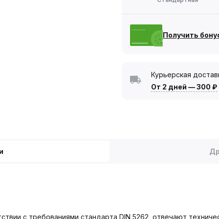
Получить бону
Курьерская достав
От 2 дней
—
300 ₽
и
Др
етствии с требованиями стандарта DIN 5262, отвечают технич