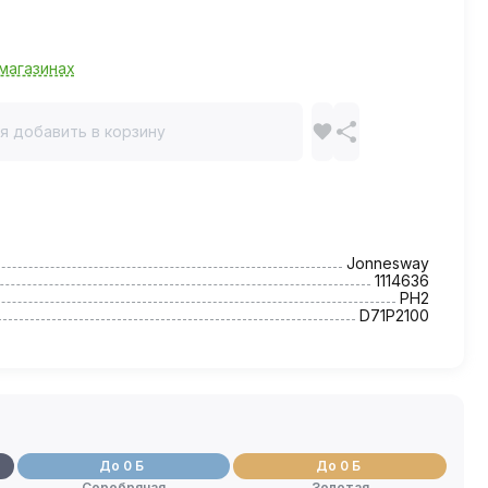
магазинах
я добавить в корзину
Jonnesway
1114636
PH2
D71P2100
До 0 Б
До 0 Б
Серебряная
Золотая