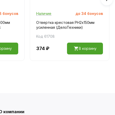
8
бонусов
Наличие
до
34
бонусов
200мм
Отвертка крестовая PH2х150мм
с
усиленная (ДелоТехники)
Код 61708
374 ₽
орзину
В корзину
О компании