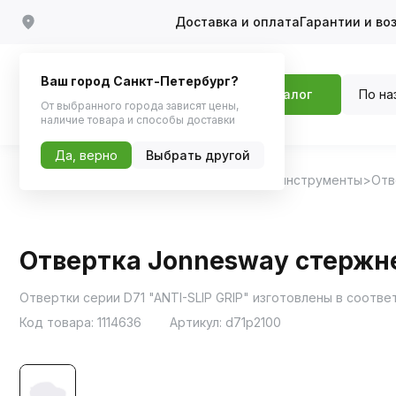
Доставка и оплата
Гарантии и во
Ваш город Санкт-Петербург?
По на
Каталог
От выбранного города зависят цены,
наличие товара и способы доставки
Да, верно
Выбрать другой
Главная
Каталог
Инструменты
Ручные инструменты
Отв
Отвертка Jonnesway стержне
Отвертки серии D71 "ANTI-SLIP GRIP" изготовлены в соотв
Код товара:
1114636
Артикул:
d71p2100