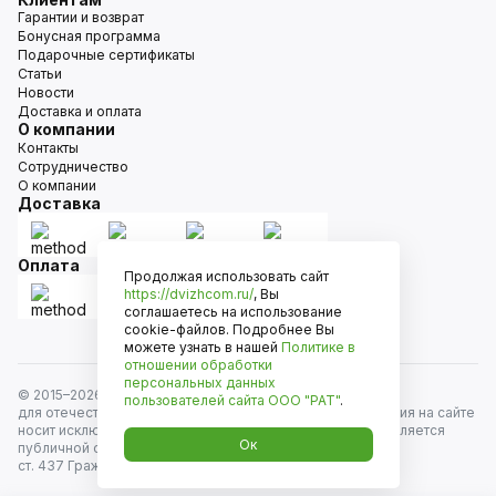
Гарантии и возврат
Бонусная программа
Подарочные сертификаты
Статьи
Новости
Доставка и оплата
О компании
Контакты
Сотрудничество
О компании
Доставка
Оплата
Продолжая использовать сайт
https://dvizhcom.ru/
, Вы
соглашаетесь на использование
cookie-файлов. Подробнее Вы
можете узнать в нашей
Политике в
отношении обработки
персональных данных
© 2015–
2026
Движком — сеть магазинов автозапчастей
пользователей сайта
ООО "РАТ"
.
для отечественных автомобилей и иномарок. Информация на сайте
носит исключительно информационный характер и не является
Ок
публичной офертой, определяемой положениями
ст. 437 Гражданского кодекса РФ. Все права защищены.