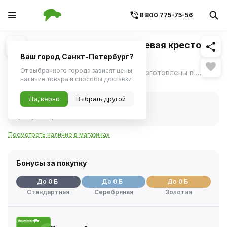
8 800 775-75-56
Похожие
1
/
1
Отвертка Jonnesway стержневая крестовая
ANTI-SLIP GRIP, PH3x400 мм
Ваш город Санкт-Петербург?
От выбранного города зависят цены,
Отвертки серии D71 "ANTI-SLIP GRIP" изготовлены в соответствии с требованиями стандарта DIN 5262, отвечают техническим условиям ГОСТ 17199-88.
ещё
наличие товара и способы доставки
Нет в наличии
Да, верно
Выбрать другой
Нет в наличии
Код товара:
1114654
Артикул:
d71p3400
Посмотреть наличие в магазинах
Бонусы за покупку
До 0 Б
До 0 Б
До 0 Б
Стандартная
Серебряная
Золотая