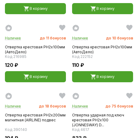
В корзину
В корзину
Наличие
до
11
бонусов
Наличие
до
10
бонусов
Отвертка крестовая PH2х100мм
Отвертка крестовая PH2х100мм
(АвтоДело)
(АвтоДело)
Код 216985
Код 222152
120 ₽
110 ₽
В корзину
В корзину
Наличие
до
18
бонусов
Наличие
до
75
бонусов
Отвертка крестовая PH2х200мм
Отвертка ударная под ключ
магнитная (AIRLINE) подвес
крестовая PH2х100
(JONNESWAY) D...
Код 390140
Код 4617
194 ₽
833 ₽