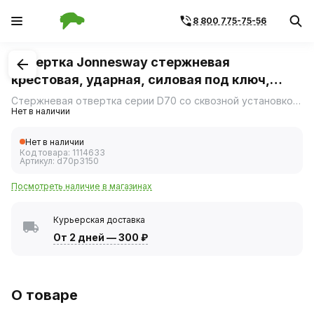
8 800 775-75-56
1
/
1
Отвертка Jonnesway стержневая
крестовая, ударная, силовая под ключ,
PH3х150
Стержневая отвертка серии D70 со сквозной установкой стержня из хромомолибденованадиевой стали, намагниченным наконечником и затыльником рукоятки.
Нет в наличии
Нет в наличии
Код товара:
1114633
Артикул:
d70p3150
Посмотреть наличие в магазинах
Курьерская доставка
От 2 дней
—
300 ₽
О товаре