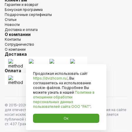
Гарантии и возврат
Бонусная программа
Подарочные сертификаты
Статьи
Новости
Доставка и оплата
О компании
Контакты
Сотрудничество
О компании
Доставка
Оплата
Продолжая использовать сайт
https://dvizhcom.ru/
, Вы
соглашаетесь на использование
cookie-файлов. Подробнее Вы
можете узнать в нашей
Политике в
отношении обработки
персональных данных
© 2015–
2026
Движком — сеть магазинов автозапчастей
пользователей сайта
ООО "РАТ"
.
для отечественных автомобилей и иномарок. Информация на сайте
носит исключительно информационный характер и не является
Ок
публичной офертой, определяемой положениями
ст. 437 Гражданского кодекса РФ. Все права защищены.