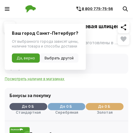
8 800 775-75-56
Похожие
1
/
1
Отвертка Jonnesway стержневая шлицевая
ANTI-SLIP GRIP, SL3.0х60 мм
Ваш город Санкт-Петербург?
От выбранного города зависят цены,
Отвертки серии D71 "ANTI-SLIP GRIP" изготовлены в соответствии с требованиями стандарта DIN 5262, отвечают техническим условиям ГОСТ 17199-88.
ещё
наличие товара и способы доставки
Нет в наличии
Да, верно
Выбрать другой
Нет в наличии
Код товара:
1114604
Артикул:
d71s360
Посмотреть наличие в магазинах
Бонусы за покупку
До 0 Б
До 0 Б
До 0 Б
Стандартная
Серебряная
Золотая