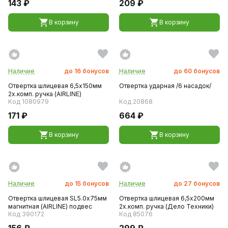
143 ₽
209 ₽
В корзину
В корзину
Наличие
до
16
бонусов
Наличие
до
60
бонусов
Отвертка шлицевая 6,5х150мм
Отвертка ударная /6 насадок/
2х.комп. ручка (AIRLINE)
Код 1080979
Код 20868
171 ₽
664 ₽
В корзину
В корзину
Наличие
до
15
бонусов
Наличие
до
27
бонусов
Отвертка шлицевая SL5.0х75мм
Отвертка шлицевая 6,5х200мм
магнитная (AIRLINE) подвес
2х.комп. ручка (Дело Техники)
Код 390172
Код 85076
156 ₽
299 ₽