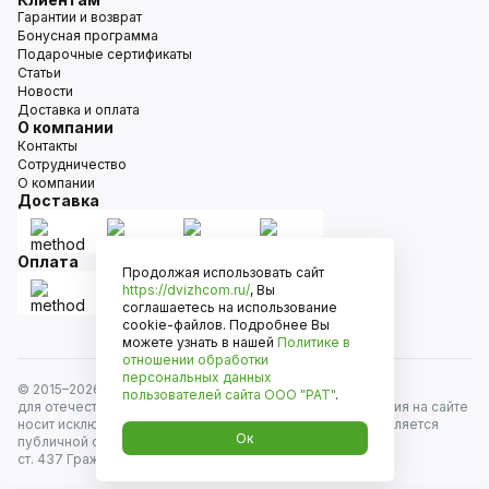
Гарантии и возврат
Бонусная программа
Подарочные сертификаты
Статьи
Новости
Доставка и оплата
О компании
Контакты
Сотрудничество
О компании
Доставка
Оплата
Продолжая использовать сайт
https://dvizhcom.ru/
, Вы
соглашаетесь на использование
cookie-файлов. Подробнее Вы
можете узнать в нашей
Политике в
отношении обработки
персональных данных
© 2015–
2026
Движком — сеть магазинов автозапчастей
пользователей сайта
ООО "РАТ"
.
для отечественных автомобилей и иномарок. Информация на сайте
носит исключительно информационный характер и не является
Ок
публичной офертой, определяемой положениями
ст. 437 Гражданского кодекса РФ. Все права защищены.