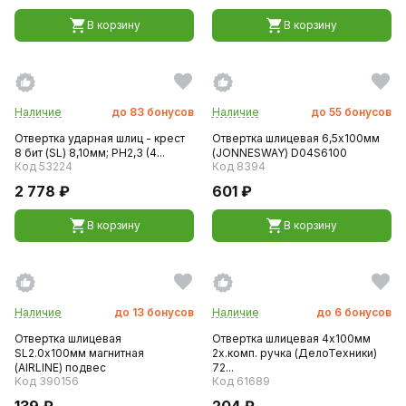
В корзину
В корзину
Наличие
до
83
бонусов
Наличие
до
55
бонусов
Отвертка ударная шлиц - крест
Отвертка шлицевая 6,5х100мм
8 бит (SL) 8,10мм; РH2,3 (4...
(JONNESWAY) D04S6100
Код 53224
Код 8394
2 778 ₽
601 ₽
В корзину
В корзину
Наличие
до
13
бонусов
Наличие
до
6
бонусов
Отвертка шлицевая
Отвертка шлицевая 4х100мм
SL2.0х100мм магнитная
2х.комп. ручка (ДелоТехники)
(AIRLINE) подвес
72...
Код 390156
Код 61689
139 ₽
204 ₽