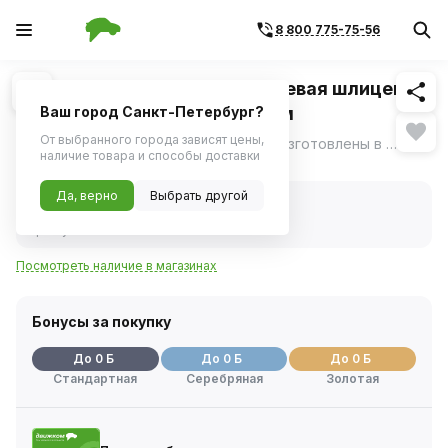
8 800 775-75-56
Похожие
1
/
1
Отвертка Jonnesway стержневая шлицевая
ANTI-SLIP GRIP, SL6.5х300 мм
Ваш город Санкт-Петербург?
От выбранного города зависят цены,
Отвертки серии D71 "ANTI-SLIP GRIP" изготовлены в соответствии с требованиями стандарта DIN 5262, отвечают техническим условиям ГОСТ 17199-88.
ещё
наличие товара и способы доставки
Нет в наличии
Да, верно
Выбрать другой
Нет в наличии
Код товара:
1114617
Артикул:
d71s6300
Посмотреть наличие в магазинах
Бонусы за покупку
До 0 Б
До 0 Б
До 0 Б
Стандартная
Серебряная
Золотая