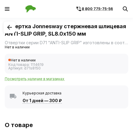
8 800 775-75-56
1
/
1
Отвертка Jonnesway стержневая шлицевая
ANTI-SLIP GRIP, SL8.0х150 мм
Отвертки серии D71 "ANTI-SLIP GRIP" изготовлены в соответствии с требованиями стандарта DIN 5262, отвечают техническим условиям ГОСТ 17199-88.
Нет в наличии
Нет в наличии
Код товара:
1114619
Артикул:
d71s8150
Посмотреть наличие в магазинах
Курьерская доставка
От 1 дней
—
300 ₽
О товаре