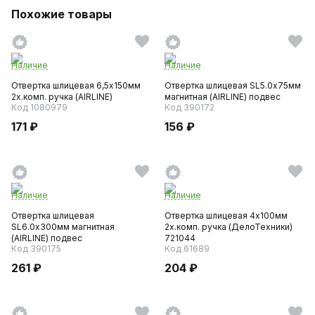
Похожие товары
Наличие
Наличие
Отвертка шлицевая 6,5х150мм
Отвертка шлицевая SL5.0х75мм
2х.комп. ручка (AIRLINE)
магнитная (AIRLINE) подвес
Код 1080979
Код 390172
171 ₽
156 ₽
Наличие
Наличие
Отвертка шлицевая
Отвертка шлицевая 4х100мм
SL6.0х300мм магнитная
2х.комп. ручка (ДелоТехники)
(AIRLINE) подвес
721044
Код 390175
Код 61689
261 ₽
204 ₽