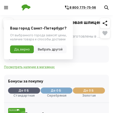
8 800 775-75-56
Похожие
1
/
1
Отвертка Jonnesway стержневая шлицевая
ANTI-SLIP GRIP, SL8.0х175 мм
Ваш город Санкт-Петербург?
От выбранного города зависят цены,
Отвертки серии D71 "ANTI-SLIP GRIP" изготовлены в соответствии с требованиями стандарта DIN 5262, отвечают техническим условиям ГОСТ 17199-88.
ещё
наличие товара и способы доставки
Нет в наличии
Да, верно
Выбрать другой
Нет в наличии
Код товара:
1114620
Артикул:
d71s8175
Посмотреть наличие в магазинах
Бонусы за покупку
До 0 Б
До 0 Б
До 0 Б
Стандартная
Серебряная
Золотая