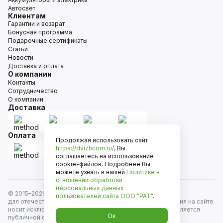
Автосвет
Клиентам
Гарантии и возврат
Бонусная программа
Подарочные сертификаты
Статьи
Новости
Доставка и оплата
О компании
Контакты
Сотрудничество
О компании
Доставка
Оплата
Продолжая использовать сайт
https://dvizhcom.ru/
, Вы
соглашаетесь на использование
cookie-файлов. Подробнее Вы
можете узнать в нашей
Политике в
отношении обработки
персональных данных
© 2015–
2026
Движком — сеть магазинов автозапчастей
пользователей сайта
ООО "РАТ"
.
для отечественных автомобилей и иномарок. Информация на сайте
носит исключительно информационный характер и не является
Ок
публичной офертой, определяемой положениями