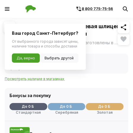
8 800 775-75-56
Похожие
1
/
1
Отвертка Jonnesway стержневая шлицевая
ANTI-SLIP GRIP, SL8.0х250 мм
Ваш город Санкт-Петербург?
От выбранного города зависят цены,
Отвертки серии D71 "ANTI-SLIP GRIP" изготовлены в соответствии с требованиями стандарта DIN 5262, отвечают техническим условиям ГОСТ 17199-88.
ещё
наличие товара и способы доставки
Нет в наличии
Да, верно
Выбрать другой
Нет в наличии
Код товара:
1114622
Артикул:
d71s8250
Посмотреть наличие в магазинах
Бонусы за покупку
До 0 Б
До 0 Б
До 0 Б
Стандартная
Серебряная
Золотая