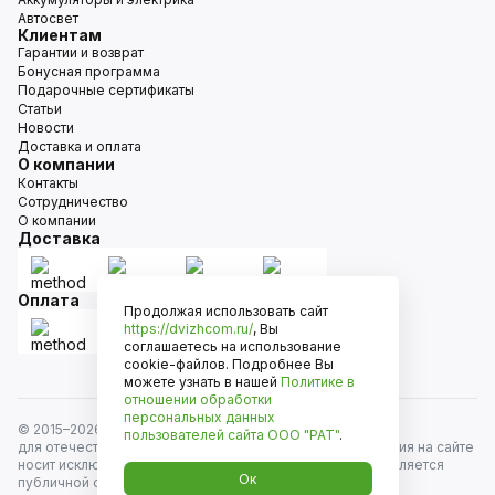
Автосвет
Клиентам
Гарантии и возврат
Бонусная программа
Подарочные сертификаты
Статьи
Новости
Доставка и оплата
О компании
Контакты
Сотрудничество
О компании
Доставка
Оплата
Продолжая использовать сайт
https://dvizhcom.ru/
, Вы
соглашаетесь на использование
cookie-файлов. Подробнее Вы
можете узнать в нашей
Политике в
отношении обработки
персональных данных
© 2015–
2026
Движком — сеть магазинов автозапчастей
пользователей сайта
ООО "РАТ"
.
для отечественных автомобилей и иномарок. Информация на сайте
носит исключительно информационный характер и не является
Ок
публичной офертой, определяемой положениями