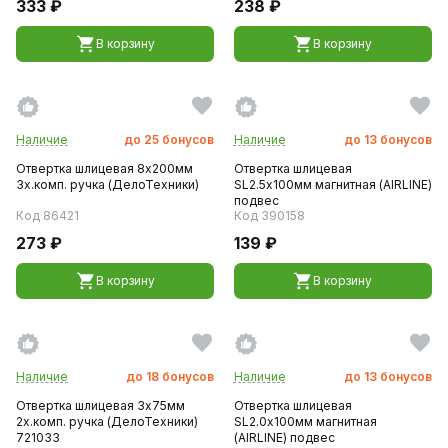
333 ₽
238 ₽
В корзину
В корзину
Наличие
до
25
бонусов
Наличие
до
13
бонусов
Отвертка шлицевая 8х200мм
Отвертка шлицевая
3х.комп. ручка (ДелоТехники)
SL2.5х100мм магнитная (AIRLINE)
подвес
Код 86421
Код 390158
273 ₽
139 ₽
В корзину
В корзину
Наличие
до
18
бонусов
Наличие
до
13
бонусов
Отвертка шлицевая 3х75мм
Отвертка шлицевая
2х.комп. ручка (ДелоТехники)
SL2.0х100мм магнитная
721033
(AIRLINE) подвес