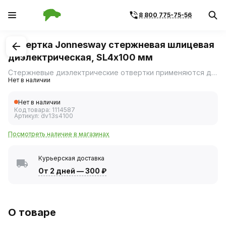
8 800 775-75-56
1
/
1
Отвертка Jonnesway стержневая шлицевая
диэлектрическая, SL4х100 мм
Стержневые диэлектрические отвертки применяются для производства работ с электрооборудованием, находящимся под напряжением до 1000 В.
Нет в наличии
Нет в наличии
Код товара:
1114587
Артикул:
dv13s4100
Посмотреть наличие в магазинах
Курьерская доставка
От 2 дней
—
300 ₽
О товаре