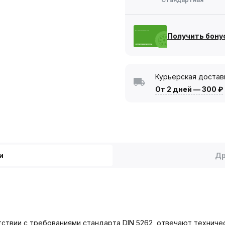
Получить бону
Курьерская достав
От 2 дней
—
300 ₽
и
Др
етствии с требованиями стандарта DIN 5262, отвечают технич