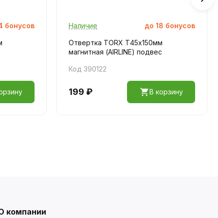
4
бонусов
Наличие
до
18
бонусов
м
Отвертка TORX Т45х150мм
магнитная (AIRLINE) подвес
Код 390122
199 ₽
орзину
В корзину
О компании