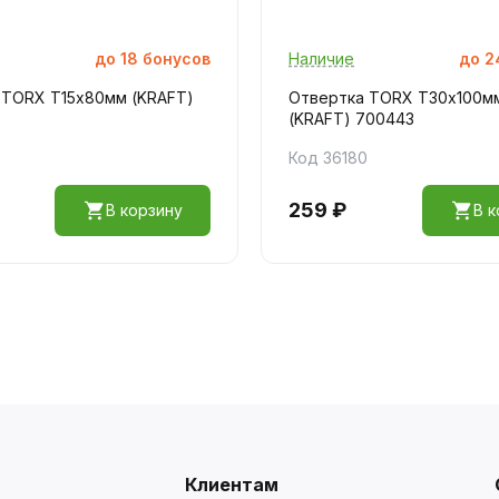
до
18
бонусов
Наличие
до
2
 TORX Т15х80мм (KRAFT)
Отвертка TORX Т30х100м
(KRAFT) 700443
Код 36180
259 ₽
В корзину
В к
Клиентам