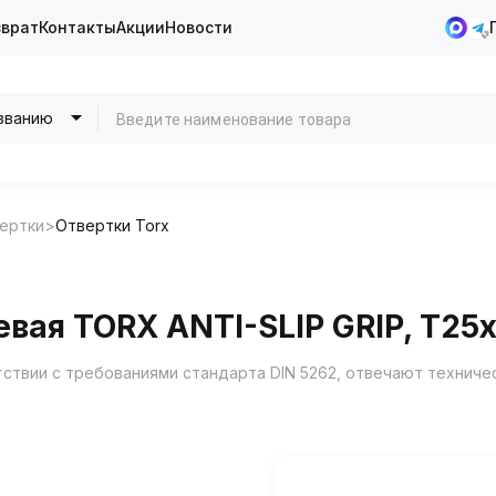
зврат
Контакты
Акции
Новости
званию
ертки
Отвертки Torx
вая TORX ANTI-SLIP GRIP, T25
етствии с требованиями стандарта DIN 5262, отвечают техниче