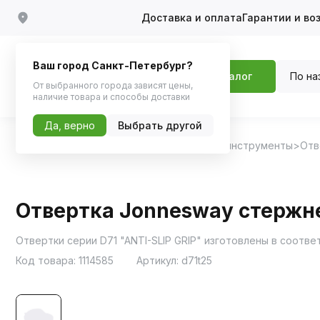
Доставка и оплата
Гарантии и во
Ваш город Санкт-Петербург?
По на
Каталог
От выбранного города зависят цены,
наличие товара и способы доставки
Да, верно
Выбрать другой
Главная
Каталог
Инструменты
Ручные инструменты
Отв
Отвертка Jonnesway стержне
Отвертки серии D71 "ANTI-SLIP GRIP" изготовлены в соотв
Код товара:
1114585
Артикул:
d71t25