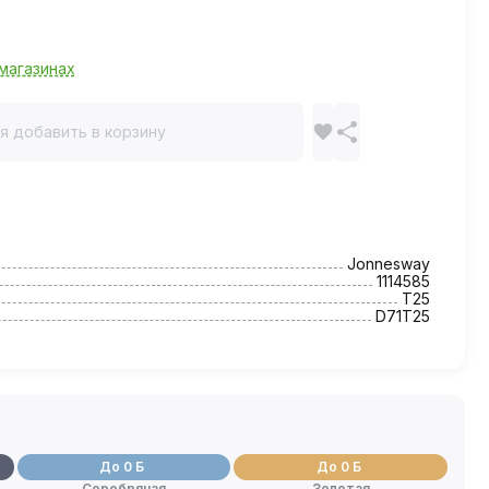
магазинах
я добавить в корзину
Jonnesway
1114585
T25
D71T25
До 0 Б
До 0 Б
Серебряная
Золотая