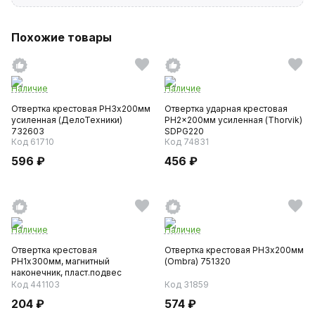
Похожие товары
Наличие
Наличие
Отвертка крестовая PH3х200мм
Отвертка ударная крестовая
усиленная (ДелоТехники)
PH2x200мм усиленная (Thorvik)
732603
SDPG220
Код 61710
Код 74831
596 ₽
456 ₽
Наличие
Наличие
Отвертка крестовая
Отвертка крестовая PH3х200мм
PH1х300мм, магнитный
(Ombra) 751320
наконечник, пласт.подвес
(AIRLINE)
Код 441103
Код 31859
204 ₽
574 ₽