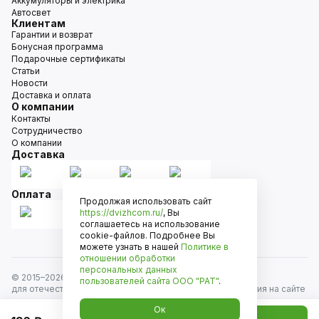
Аккумуляторы и электрика
Автосвет
Клиентам
Гарантии и возврат
Бонусная программа
Подарочные сертификаты
Статьи
Новости
Доставка и оплата
О компании
Контакты
Сотрудничество
О компании
Доставка
Оплата
Продолжая использовать сайт
https://dvizhcom.ru/
, Вы
соглашаетесь на использование
cookie-файлов. Подробнее Вы
можете узнать в нашей
Политике в
отношении обработки
персональных данных
© 2015–
2026
Движком — сеть магазинов автозапчастей
пользователей сайта
ООО "РАТ"
.
для отечественных автомобилей и иномарок. Информация на сайте
носит исключительно информационный характер и не является
Ок
публичной офертой, определяемой положениями