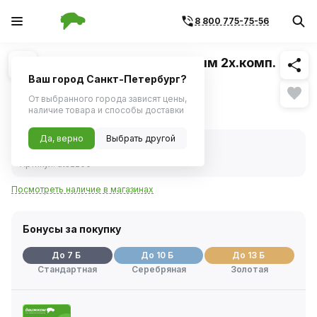
8 800 775-75-56
Похожие
1
/
2
Отвертка крестовая PZ2х38мм 2х.комп.
ручка (AIRLINE)
Ваш город Санкт-Петербург?
От выбранного города зависят цены,
136 ₽
наличие товара и способы доставки
Да, верно
Выбрать другой
В наличии
Код товара:
238239
Артикул:
atsz206
Посмотреть наличие в магазинах
Бонусы за покупку
До 7 Б
До 10 Б
До 13 Б
Стандартная
Серебряная
Золотая