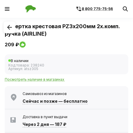
8 800 775-75-56
1
/
2
Отвертка крестовая PZ3х200мм 2х.комп.
ручка (AIRLINE)
209 ₽
В наличии
Код товара:
238240
Артикул:
atsz305
Посмотреть наличие в магазинах
Самовывоз из магазинов
Сейчас
и позже — бесплатно
Доставка в пункт выдачи
Через 2 дня
—
187 ₽