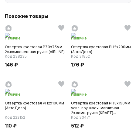
Похожие товары
Наличие
Наличие
Отвертка крестовая PZ0х75мм
Отвертка крестовая PH2х200мм
2х.компонентная ручка (AIRLINE)
(АвтоДело)
Код 238235
Код 31852
146 ₽
176 ₽
Наличие
Наличие
Отвертка крестовая PH2х100мм
Отвертка крестовая PH3х150мм
(АвтоДело)
усил. под ключ, магнитная
2х.комп. ручка (KRAFT)...
Код 222152
Код 33471
110 ₽
512 ₽