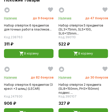
Наличие
до
9
бонусов
Наличие
до
47
бонусов
Набор отвёрток 6 предметов
Набор отвёрток 5 предметов
для точных работ в пластиков...
(SL3x75mm, SL5x100,
SL6x125mm...
Код 238763
Код 390110
311 ₽
522 ₽
В корзину
В корзину
Наличие
до
82
бонусов
Наличие
до
30
бонусов
Набор отверток 6 предметов (3
Набор отвёрток 2 предмета
крест.+3 шлиц.) (LECAR)
(SL8x150mm, PH3x150mm)
подвес ...
Код 247930
Код 390107
906 ₽
327 ₽