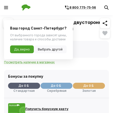
8 800 775-75-56
Похожие
1
/
2
Отвертка Ombra стержневая двусторонняя
ROUND GRIP, РН2,SL6x100 мм
Ваш город Санкт-Петербург?
Нет в наличии
От выбранного города зависят цены,
наличие товара и способы доставки
Нет в наличии
Да, верно
Выбрать другой
Код товара:
1114678
Артикул:
756210
Посмотреть наличие в магазинах
Бонусы за покупку
До 0 Б
До 0 Б
До 0 Б
Стандартная
Серебряная
Золотая
Получить бонусную карту