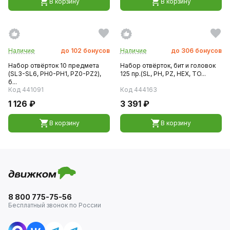
В корзину
В корзину
Наличие
до
102
бонусов
Наличие
до
306
бонусов
Набор отвёрток 10 предмета
Набор отвёрток, бит и головок
(SL3-SL6, PH0-PH1, PZ0-PZ2),
125 пр.(SL, PH, PZ, HEX, TO...
б...
Код 441091
Код 444163
1 126 ₽
3 391 ₽
В корзину
В корзину
8 800 775-75-56
Бесплатный звонок по России