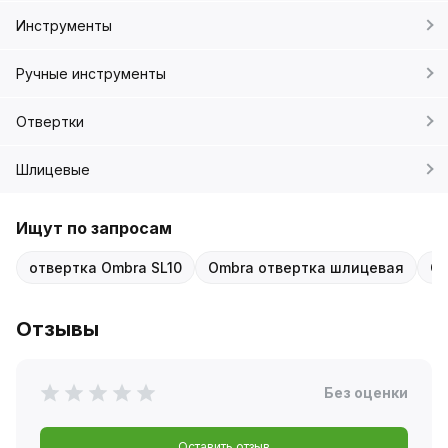
Инструменты
Ручные инструменты
Отвертки
Шлицевые
Ищут по запросам
отвертка Ombra SL10
Ombra отвертка шлицевая
Om
Отзывы
Без оценки
Оставить отзыв