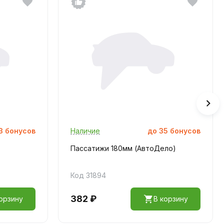
3
бонусов
Наличие
до
35
бонусов
Пассатижи 180мм (АвтоДело)
Код 31894
382 ₽
орзину
В корзину