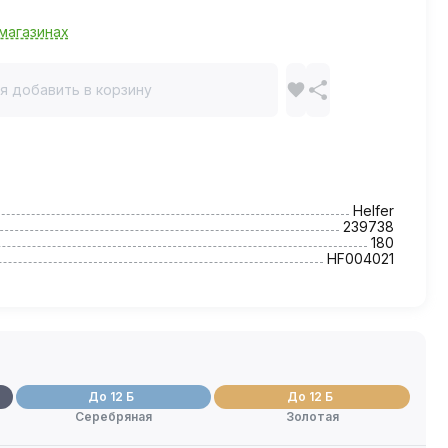
магазинах
я добавить в корзину
Helfer
239738
180
HF004021
До 12 Б
До 12 Б
Серебряная
Золотая