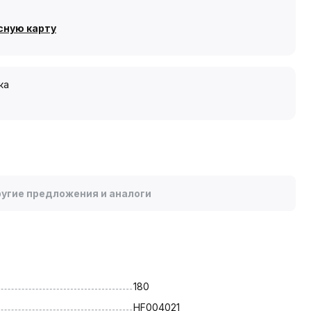
сную карту
ка
угие предложения и аналоги
180
HF004021