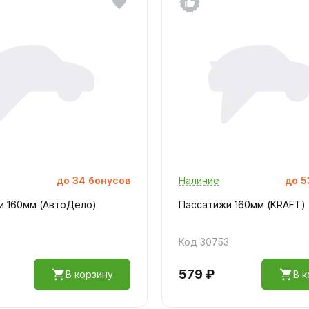
до
34
бонусов
Наличие
до
5
и 160мм (АвтоДело)
Пассатижи 160мм (KRAFT)
Код 30753
579 ₽
В корзину
В к