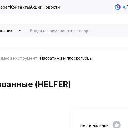
зврат
Контакты
Акции
Новости
званию
имной инструмент
Пассатижи и плоскогубцы
ванные (HELFER)
Нет в наличии