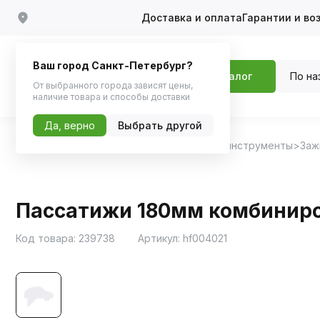
Доставка и оплата
Гарантии и во
Ваш город Санкт-Петербург?
По на
Каталог
От выбранного города зависят цены,
наличие товара и способы доставки
Да, верно
Выбрать другой
Главная
Каталог
Инструменты
Ручные инструменты
Заж
Пассатижи 180мм комбиниро
Код товара:
239738
Артикул:
hf004021