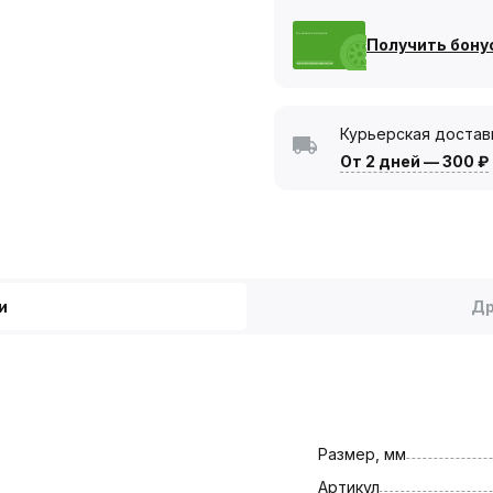
Получить бону
Курьерская достав
От 2 дней
—
300 ₽
и
Др
Размер, мм
Артикул