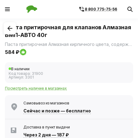
8 800 775-75-56
1
/
1
Паста притирочная для клапанов Алмазная
ВМП-АВТО 40г
Паста притирочная Алмазная кирпичного цвета, содержит абразив, приближенный по твердости к алмазу.
584 ₽
В наличии
Код товара:
31900
Артикул:
3301
Посмотреть наличие в магазинах
Самовывоз из магазинов
Сейчас
и позже — бесплатно
Доставка в пункт выдачи
Через 2 дня
—
187 ₽