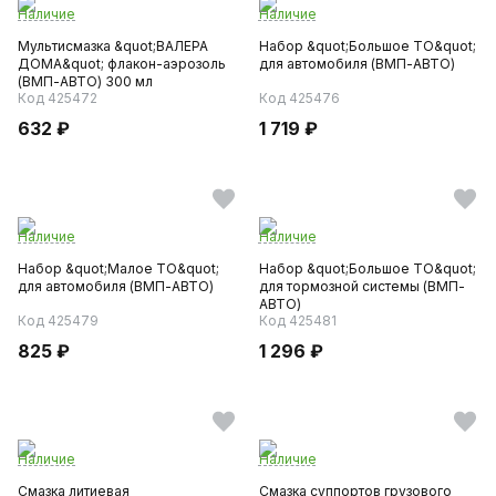
Наличие
Наличие
Мультисмазка &quot;ВАЛЕРА
Набор &quot;Большое ТО&quot;
ДОМА&quot; флакон-аэрозоль
для автомобиля (ВМП-АВТО)
(ВМП-АВТО) 300 мл
Код 425472
Код 425476
632 ₽
1 719 ₽
Наличие
Наличие
Набор &quot;Малое ТО&quot;
Набор &quot;Большое ТО&quot;
для автомобиля (ВМП-АВТО)
для тормозной системы (ВМП-
АВТО)
Код 425479
Код 425481
825 ₽
1 296 ₽
Наличие
Наличие
Смазка литиевая
Смазка суппортов грузового