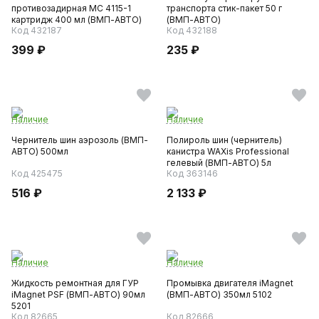
противозадирная МС 4115-1
транспорта стик-пакет 50 г
картридж 400 мл (ВМП-АВТО)
(ВМП-АВТО)
Код 432187
Код 432188
399 ₽
235 ₽
Наличие
Наличие
Чернитель шин аэрозоль (ВМП-
Полироль шин (чернитель)
АВТО) 500мл
канистра WAXis Professional
гелевый (ВМП-АВТО) 5л
Код 425475
Код 363146
516 ₽
2 133 ₽
Наличие
Наличие
Жидкость ремонтная для ГУР
Промывка двигателя iMagnet
iMagnet PSF (ВМП-АВТО) 90мл
(ВМП-АВТО) 350мл 5102
5201
Код 82665
Код 82666