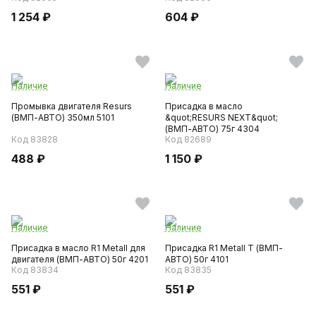
1 254 ₽
604 ₽
Наличие
Наличие
Промывка двигателя Resurs
Присадка в масло
(ВМП-АВТО) 350мл 5101
&quot;RESURS NEXT&quot;
(ВМП-АВТО) 75г 4304
Код 83828
Код 82689
488 ₽
1 150 ₽
Наличие
Наличие
Присадка в масло R1 Metall для
Присадка R1 Metall T (ВМП-
двигателя (ВМП-АВТО) 50г 4201
АВТО) 50г 4101
Код 83834
Код 83835
551 ₽
551 ₽