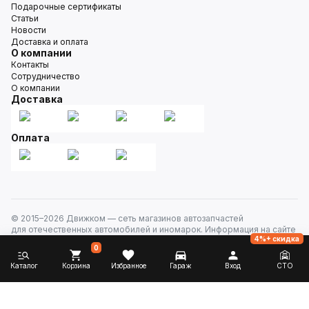
Подарочные сертификаты
Статьи
Новости
Доставка и оплата
О компании
Контакты
Сотрудничество
О компании
Доставка
Оплата
© 2015–
2026
Движком — сеть магазинов автозапчастей
для отечественных автомобилей и иномарок. Информация на сайте
4%+ скидка
носит исключительно информационный характер и не является
0
публичной офертой, определяемой положениями
ст. 437 Гражданского кодекса РФ. Все права защищены.
Каталог
Корзина
Избранное
Гараж
Вход
СТО