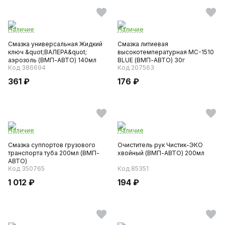
Наличие
Наличие
Смазка универсальная Жидкий
Смазка литиевая
ключ &quot;ВАЛЕРА&quot;
высокотемпературная МС-1510
аэрозоль (ВМП-АВТО) 140мл
BLUE (ВМП-АВТО) 30г
Код 386694
Код 207563
361 ₽
176 ₽
Наличие
Наличие
Смазка суппортов грузового
Очиститель рук Чистик-ЭКО
транспорта туба 200мл (ВМП-
хвойный (ВМП-АВТО) 200мл
АВТО)
Код 350765
Код 85351
1 012 ₽
194 ₽