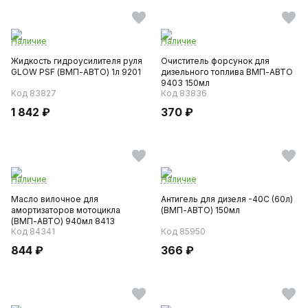
Наличие
Наличие
Жидкость гидроусилителя руля
Очиститель форсунок для
GLOW PSF (ВМП-АВТО) 1л 9201
дизельного топлива ВМП-АВТО
9403 150мл
Код 83827
Код 83836
1 842 ₽
370 ₽
Наличие
Наличие
Масло вилочное для
Антигель для дизеля -40С (60л)
амортизаторов мотоцикла
(ВМП-АВТО) 150мл
(ВМП-АВТО) 940мл 8413
Код 84341
Код 85950
844 ₽
366 ₽