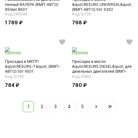
пенный ВАЛЕРА (ВМП-АВТО)
&quot;RESURS UNIVERSAL&quot;
650мл 8507
(ВМП-АВТО) 50г 4302
Код 245046
Код 12725
1 789 ₽
798 ₽
Наличие
Наличие
Присадка в МКПП
Присадка в масло
&quot;RESURS-T&quot; (ВМП-
&quot;RESURS DIESEL&quot; для
АВТО) 50г 4501
дизельных двигателей (ВМП-
АВТО...
Код 12782
Код 31952
784 ₽
780 ₽
1
2
3
4
5