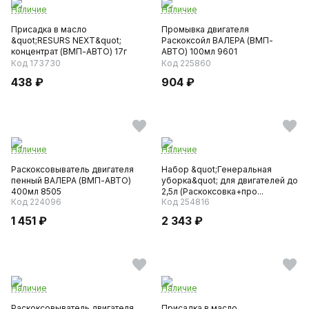
Наличие
Наличие
Присадка в масло
Промывка двигателя
&quot;RESURS NEXT&quot;
Раскоксойл ВАЛЕРА (ВМП-
концентрат (ВМП-АВТО) 17г
АВТО) 100мл 9601
4305
Код 173730
Код 225860
438 ₽
904 ₽
Наличие
Наличие
Раскоксовыватель двигателя
Набор &quot;Генеральная
пенный ВАЛЕРА (ВМП-АВТО)
уборка&quot; для двигателей до
400мл 8505
2,5л (Раскоксовка+про...
Код 224096
Код 254816
1 451 ₽
2 343 ₽
Наличие
Наличие
Раскоксовыватель двигателя
Присадка в масло