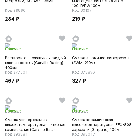
(Астрохим) AC-452 335мл
многоцелевая (ABRO) AB-8-
100-R/RW 100мл
Код 99880
Код 80167
284 ₽
219 ₽
Наличие
Наличие
Растворитель ржавчины, жидкий
Смазка алюминиевая аэрозоль
ключ аэрозоль (Carville Racing)
(AWM) 210мл
400мл
Код 277304
Код 378856
467 ₽
327 ₽
Наличие
Наличие
Смазка универсальная
Смазка керамическая
высокотемпературная литиевая
высокотемпературная EFX-808
комплексная (Carville Racin...
аэрозоль (Элтранс) 400мл
Код 293884
Код 398047