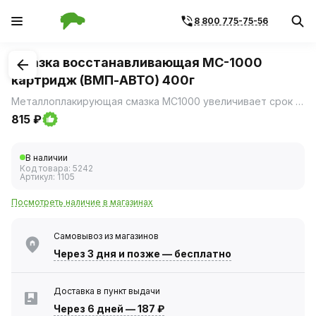
8 800 775-75-56
1
/
3
Смазка восстанавливающая МС-1000
картридж (ВМП-АВТО) 400г
Металлоплакирующая смазка МС1000 увеличивает срок службы подшипников, экономя деньги на деталях, сервисе и простое.
815 ₽
В наличии
Код товара:
5242
Артикул:
1105
Посмотреть наличие в магазинах
Самовывоз из магазинов
Через 3 дня
и позже — бесплатно
Доставка в пункт выдачи
Через 6 дней
—
187 ₽