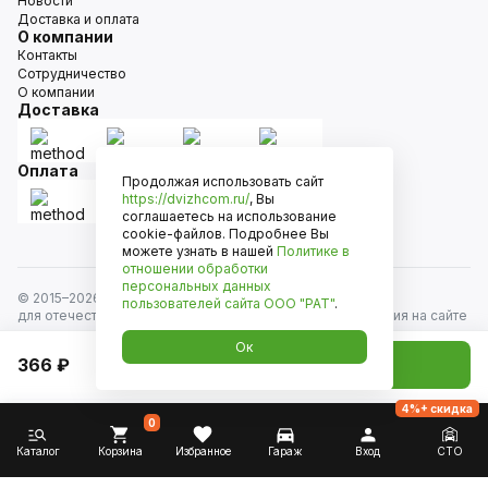
Новости
Доставка и оплата
О компании
Контакты
Сотрудничество
О компании
Доставка
Оплата
Продолжая использовать сайт
https://dvizhcom.ru/
, Вы
соглашаетесь на использование
cookie-файлов. Подробнее Вы
можете узнать в нашей
Политике в
отношении обработки
персональных данных
© 2015–
2026
Движком — сеть магазинов автозапчастей
пользователей сайта
ООО "РАТ"
.
для отечественных автомобилей и иномарок. Информация на сайте
носит исключительно информационный характер и не является
Ок
публичной офертой, определяемой положениями
366 ₽
Добавить в корзину
ст. 437 Гражданского кодекса РФ. Все права защищены.
4%+ скидка
0
Каталог
Корзина
Избранное
Гараж
Вход
СТО