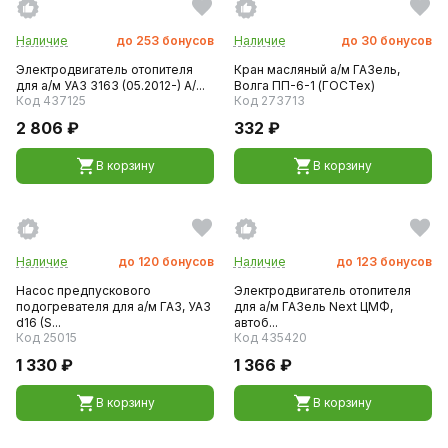
Наличие
до
253
бонусов
Наличие
до
30
бонусов
Электродвигатель отопителя
Кран масляный а/м ГАЗель,
для а/м УАЗ 3163 (05.2012-) А/...
Волга ПП-6-1 (ГОСТех)
Код 437125
Код 273713
2 806 ₽
332 ₽
В корзину
В корзину
Наличие
до
120
бонусов
Наличие
до
123
бонусов
Насос предпускового
Электродвигатель отопителя
подогревателя для а/м ГАЗ, УАЗ
для а/м ГАЗель Next ЦМФ,
d16 (S...
автоб...
Код 25015
Код 435420
1 330 ₽
1 366 ₽
В корзину
В корзину