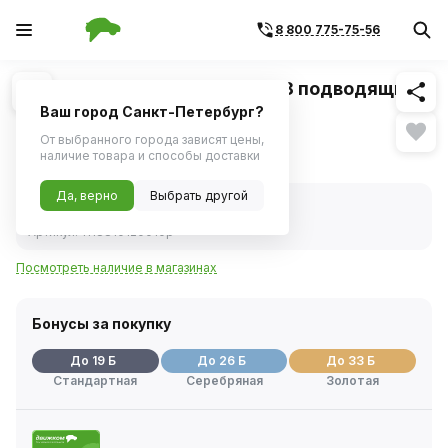
8 800 775-75-56
Похожие
1
/
1
Патрубок отопителя ВАЗ-1118 подводящий
(ПАО БРТ)
Ваш город Санкт-Петербург?
От выбранного города зависят цены,
366 ₽
наличие товара и способы доставки
Да, верно
Выбрать другой
В наличии
Код товара:
18620
Артикул:
1118810120010р
Посмотреть наличие в магазинах
Бонусы за покупку
До 19 Б
До 26 Б
До 33 Б
Стандартная
Серебряная
Золотая