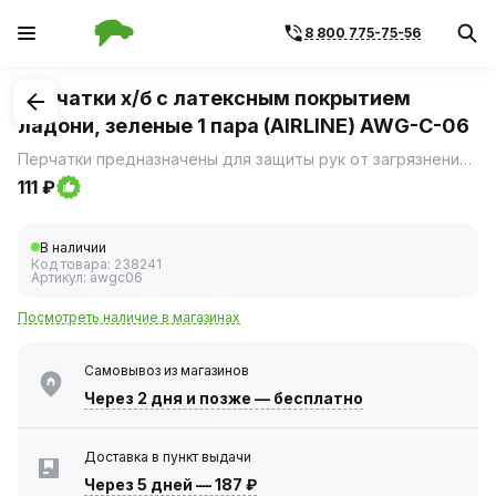
8 800 775-75-56
1
/
1
Перчатки х/б с латексным покрытием
ладони, зеленые 1 пара (AIRLINE) AWG-C-06
Перчатки предназначены для защиты рук от загрязнений и механических повреждений на производстве, строительстве, сельскохозяйственных работах и домашнем быту.
111 ₽
В наличии
Код товара:
238241
Артикул:
awgc06
Посмотреть наличие в магазинах
Самовывоз из магазинов
Через 2 дня
и позже — бесплатно
Доставка в пункт выдачи
Через 5 дней
—
187 ₽