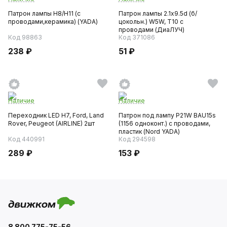
Патрон лампы Н8/Н11 (с
Патрон лампы 2.1х9.5d (б/
проводами,керамика) (YADA)
цокольн.) W5W, Т10 с
проводами (ДиаЛУЧ)
Код 98863
Код 371086
238 ₽
51 ₽
Наличие
Наличие
Переходник LED H7, Ford, Land
Патрон под лампу P21W BAU15s
Rover, Peugeot (AIRLINE) 2шт
(1156 одноконт.) с проводами,
пластик (Nord YADA)
Код 440991
Код 294598
289 ₽
153 ₽
8 800 775-75-56