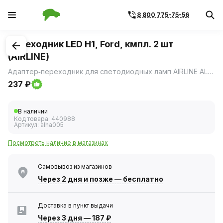
8 800 775-75-56
1
/
1
Переходник LED H1, Ford, кмпл. 2 шт
(AIRLINE)
Адаптер‑переходник для светодиодных ламп AIRLINE ALHA005 (комплект 2 шт.) предназначен для корректной установки светодиодных ламп с цоколем H1 в штатные фары автомобилей Ford.
237 ₽
В наличии
Код товара:
440988
Артикул:
alha005
Посмотреть наличие в магазинах
Самовывоз из магазинов
Через 2 дня
и позже — бесплатно
Доставка в пункт выдачи
Через 3 дня
—
187 ₽