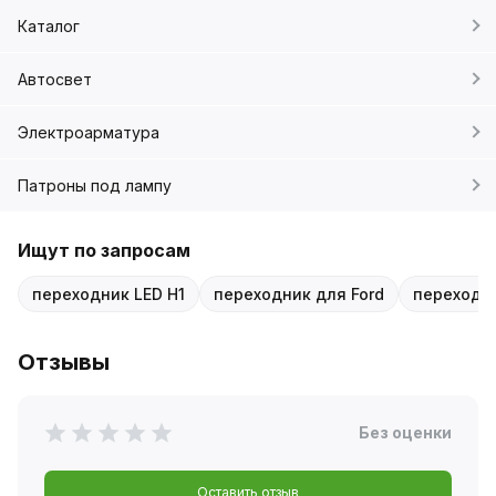
Каталог
Автосвет
Электроарматура
Патроны под лампу
Ищут по запросам
переходник LED H1
переходник для Ford
переходни
Отзывы
Без оценки
Оставить отзыв