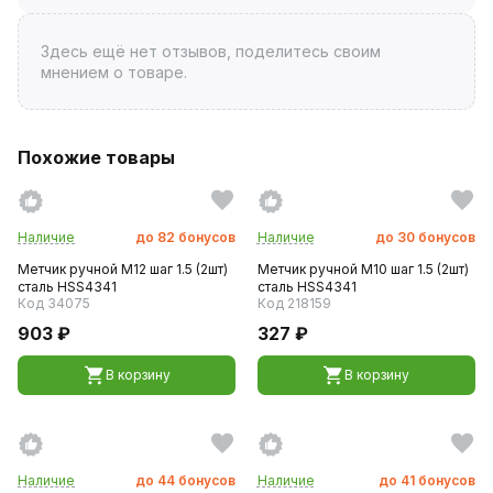
Здесь ещё нет отзывов, поделитесь своим
мнением о товаре.
Похожие товары
Наличие
до
82
бонусов
Наличие
до
30
бонусов
Метчик ручной M12 шаг 1.5 (2шт)
Метчик ручной M10 шаг 1.5 (2шт)
сталь HSS4341
сталь HSS4341
Код 34075
Код 218159
903 ₽
327 ₽
В корзину
В корзину
Наличие
до
44
бонусов
Наличие
до
41
бонусов