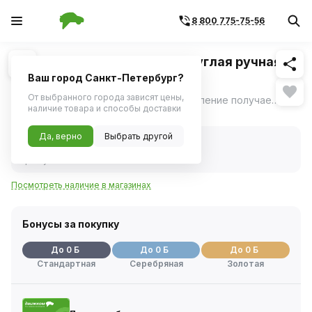
8 800 775-75-56
Похожие
1
/
1
Плашка Thorvik D-COMBO круглая ручная
М10х1.0, HSS, Ф30х11 мм
Ваш город Санкт-Петербург?
От выбранного города зависят цены,
Тип получаемой резьбы: M/MF; направление получаемой резьбы: R; плашка соответствует DIN EN 22575
ещё
наличие товара и способы доставки
Нет в наличии
Да, верно
Выбрать другой
Нет в наличии
Код товара:
1114534
Артикул:
md101
Посмотреть наличие в магазинах
Бонусы за покупку
До 0 Б
До 0 Б
До 0 Б
Стандартная
Серебряная
Золотая