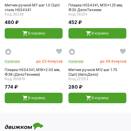
Метчик ручной M7 шаг 1.0 (2шт)
Плашка HSS4341, M10x1.25 мм,
сталь HSS4341
Ф30 ДелоТехники
Код 36228
Код 36254
480 ₽
452 ₽
В корзину
В корзину
Наличие
до
23
бонусов
Наличие
до
26
бонусов
Плашка HSS4341, M16x2.00 мм,
Метчик ручной M12 шаг 1.75
Ф38 (ДелоТехники)
(2шт) (АвтоДело)
Код 355819
Код 221253
774 ₽
280 ₽
В корзину
В корзину