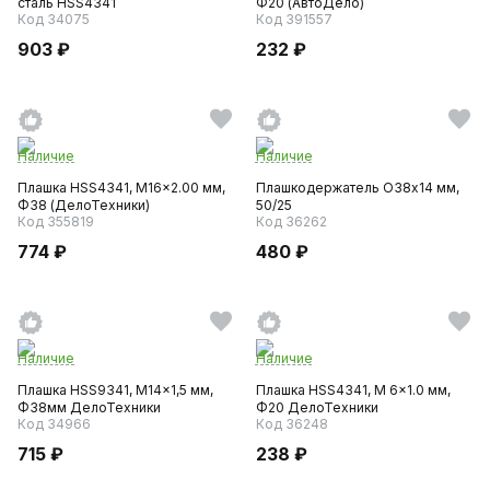
сталь HSS4341
Ф20 (АвтоДело)
Код 34075
Код 391557
903 ₽
232 ₽
Наличие
Наличие
Плашка HSS4341, M16x2.00 мм,
Плашкодержатель O38х14 мм,
Ф38 (ДелоТехники)
50/25
Код 355819
Код 36262
774 ₽
480 ₽
Наличие
Наличие
Плашка HSS9341, M14x1,5 мм,
Плашка HSS4341, M 6x1.0 мм,
Ф38мм ДелоТехники
Ф20 ДелоТехники
Код 34966
Код 36248
715 ₽
238 ₽