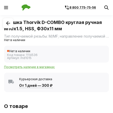
8 800 775-75-56
1
/
1
Плашка Thorvik D-COMBO круглая ручная
М10х1.5, HSS, Ф30х11 мм
Тип получаемой резьбы: M/MF; направление получаемой резьбы: R; плашка соответствует DIN EN 22577
Нет в наличии
Нет в наличии
Код товара:
1114536
Артикул:
md1015
Посмотреть наличие в магазинах
Курьерская доставка
От 1 дней
—
300 ₽
О товаре