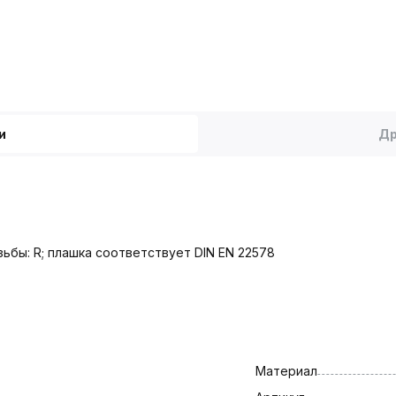
и
Др
ьбы: R; плашка соответствует DIN EN 22578
Материал