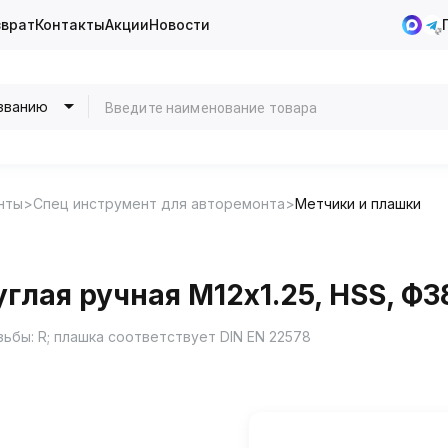
зврат
Контакты
Акции
Новости
званию
нты
Спец инструмент для авторемонта
Метчики и плашки
глая ручная М12х1.25, HSS, Ф3
ьбы: R; плашка соответствует DIN EN 22578