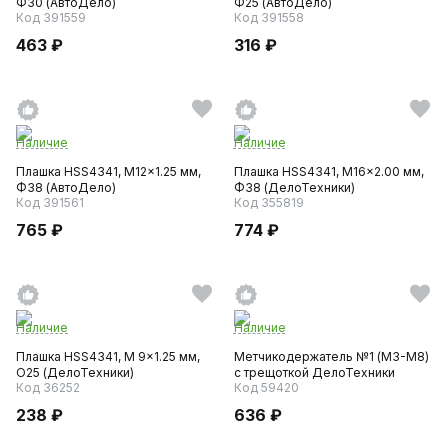
Ф30 (АвтоДело)
Ф25 (АвтоДело)
Код 391559
Код 391558
463 ₽
316 ₽
Наличие
Наличие
Плашка HSS4341, M12x1.25 мм,
Плашка HSS4341, M16x2.00 мм,
Ф38 (АвтоДело)
Ф38 (ДелоТехники)
Код 391561
Код 355819
765 ₽
774 ₽
Наличие
Наличие
Плашка HSS4341, M 9x1.25 мм,
Метчикодержатель №1 (М3-M8)
O25 (ДелоТехники)
с трещоткой ДелоТехники
Код 36252
Код 59420
238 ₽
636 ₽