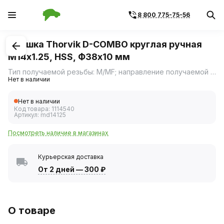
8 800 775-75-56
1
/
1
Плашка Thorvik D-COMBO круглая ручная
М14х1.25, HSS, Ф38х10 мм
Тип получаемой резьбы: M/MF; направление получаемой резьбы: R; плашка соответствует DIN EN 22581
Нет в наличии
Нет в наличии
Код товара:
1114540
Артикул:
md14125
Посмотреть наличие в магазинах
Курьерская доставка
От 2 дней
—
300 ₽
О товаре