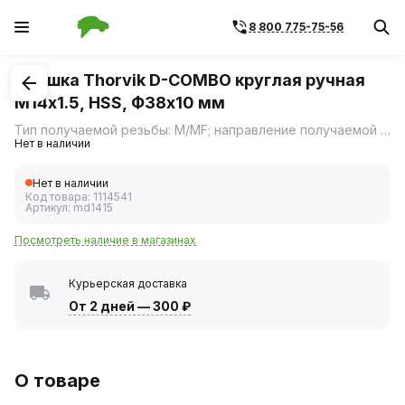
8 800 775-75-56
1
/
1
Плашка Thorvik D-COMBO круглая ручная
М14х1.5, HSS, Ф38х10 мм
Тип получаемой резьбы: M/MF; направление получаемой резьбы: R; плашка соответствует DIN EN 22582
Нет в наличии
Нет в наличии
Код товара:
1114541
Артикул:
md1415
Посмотреть наличие в магазинах
Курьерская доставка
От 2 дней
—
300 ₽
О товаре