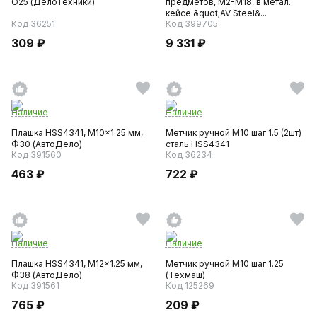
O25 (ДелоТехники)
предметов, М2-М18, в метал.
кейсе &quot;AV Steel&...
Код 36251
Код 399705
309 ₽
9 331 ₽
Наличие
Наличие
Плашка HSS4341, M10x1.25 мм,
Метчик ручной M10 шаг 1.5 (2шт)
Ф30 (АвтоДело)
сталь HSS4341
Код 391560
Код 36234
463 ₽
722 ₽
Наличие
Наличие
Плашка HSS4341, M12x1.25 мм,
Метчик ручной M10 шаг 1.25
Ф38 (АвтоДело)
(Техмаш)
Код 391561
Код 125269
765 ₽
209 ₽