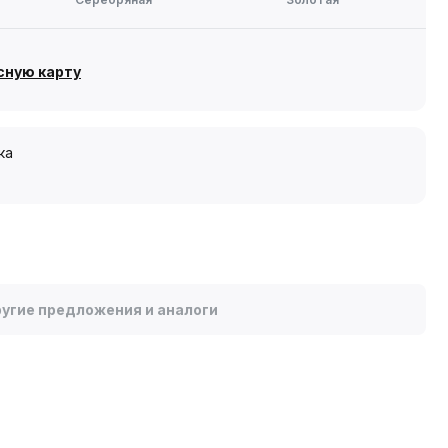
сную карту
ка
угие предложения и аналоги