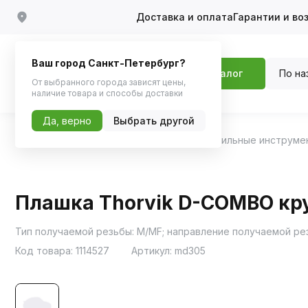
Доставка и оплата
Гарантии и во
Ваш город Санкт-Петербург?
По на
Каталог
От выбранного города зависят цены,
наличие товара и способы доставки
Да, верно
Выбрать другой
Главная
Каталог
Инструменты
Автомобильные инструме
Плашка Thorvik D-COMBO кру
Тип получаемой резьбы: M/MF; направление получаемой рез
Код товара:
1114527
Артикул:
md305