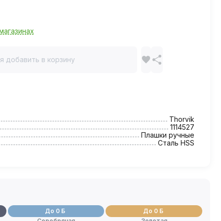
магазинах
я добавить в корзину
Thorvik
1114527
Плашки ручные
Сталь HSS
До 0 Б
До 0 Б
Серебряная
Золотая