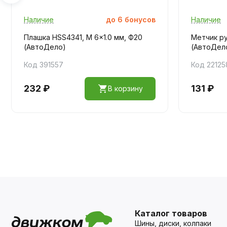
Наличие
до
6
бонусов
Наличие
Плашка HSS4341, M 6x1.0 мм, Ф20
Метчик ру
(АвтоДело)
(АвтоДел
Код 391557
Код 22125
232 ₽
131 ₽
В корзину
Каталог товаров
Шины, диски, колпаки