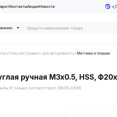
зврат
Контакты
Акции
Новости
званию
нты
Спец инструмент для авторемонта
Метчики и плашки
глая ручная М3х0.5, HSS, Ф20
ьбы: R; плашка соответствует DIN EN 22568