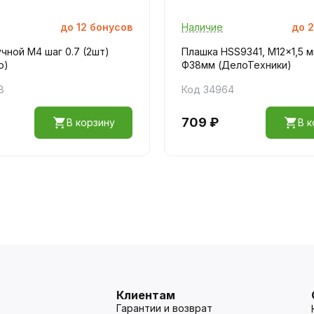
до
12
бонусов
Наличие
до
2
чной M4 шаг 0.7 (2шт)
Плашка HSS9341, M12x1,5 м
о)
Ф38мм (ДелоТехники)
8
Код 34964
709 ₽
В корзину
В к
Клиентам
Гарантии и возврат