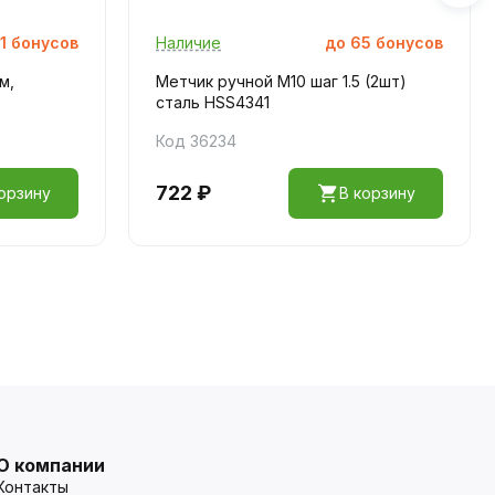
1
бонусов
Наличие
до
65
бонусов
м,
Метчик ручной M10 шаг 1.5 (2шт)
сталь HSS4341
Код 36234
722 ₽
орзину
В корзину
О компании
Контакты