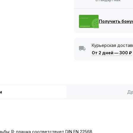
Получить бону
Курьерская достав
От 2 дней
—
300 ₽
и
Др
ьбы: R; плашка соответствует DIN EN 22568