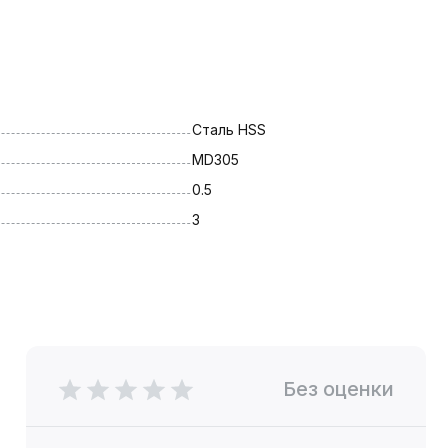
Сталь HSS
MD305
0.5
3
Без оценки