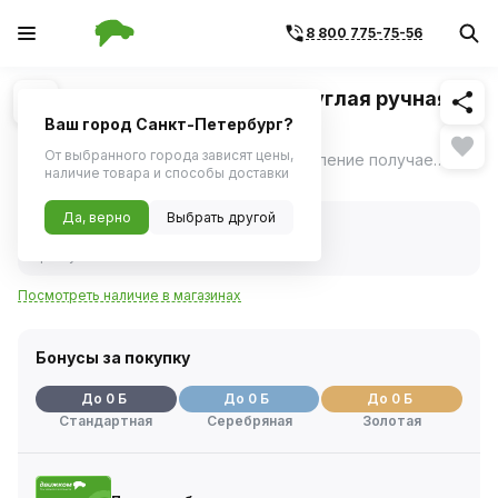
8 800 775-75-56
Похожие
1
/
1
Плашка Thorvik D-COMBO круглая ручная
М5х0.8, HSS, Ф20х7 мм
Ваш город Санкт-Петербург?
От выбранного города зависят цены,
Тип получаемой резьбы: M/MF; направление получаемой резьбы: R; плашка соответствует DIN EN 22570
ещё
наличие товара и способы доставки
Нет в наличии
Да, верно
Выбрать другой
Нет в наличии
Код товара:
1114529
Артикул:
md508
Посмотреть наличие в магазинах
Бонусы за покупку
До 0 Б
До 0 Б
До 0 Б
Стандартная
Серебряная
Золотая