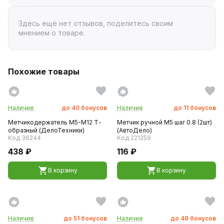
Здесь ещё нет отзывов, поделитесь своим
мнением о товаре.
Похожие товары
Наличие
до
40
бонусов
Наличие
до
11
бонусов
Метчикодержатель М5-М12 Т-
Метчик ручной M5 шаг 0.8 (2шт)
образный (ДелоТехники)
(АвтоДело)
Код 36244
Код 221259
438 ₽
116 ₽
В корзину
В корзину
Наличие
до
51
бонусов
Наличие
до
48
бонусов