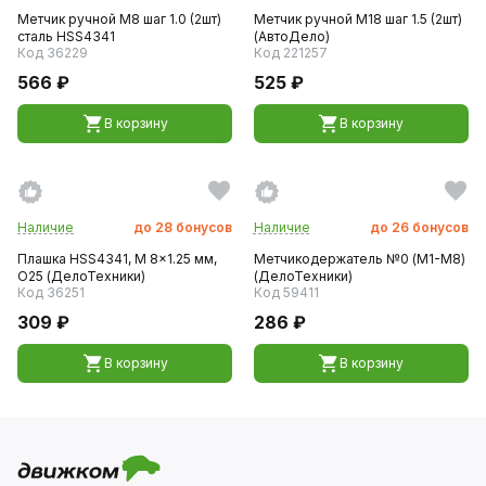
Метчик ручной M8 шаг 1.0 (2шт)
Метчик ручной M18 шаг 1.5 (2шт)
сталь HSS4341
(АвтоДело)
Код 36229
Код 221257
566 ₽
525 ₽
В корзину
В корзину
Наличие
до
28
бонусов
Наличие
до
26
бонусов
Плашка HSS4341, M 8x1.25 мм,
Метчикодержатель №0 (М1-M8)
O25 (ДелоТехники)
(ДелоТехники)
Код 36251
Код 59411
309 ₽
286 ₽
В корзину
В корзину