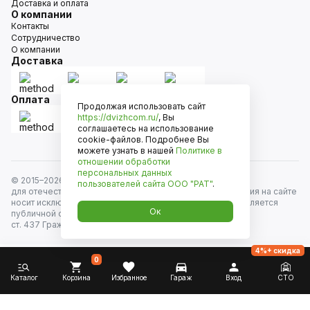
Доставка и оплата
О компании
Контакты
Сотрудничество
О компании
Доставка
Оплата
Продолжая использовать сайт
https://dvizhcom.ru/
, Вы
соглашаетесь на использование
cookie-файлов. Подробнее Вы
можете узнать в нашей
Политике в
отношении обработки
персональных данных
© 2015–
2026
Движком — сеть магазинов автозапчастей
пользователей сайта
ООО "РАТ"
.
для отечественных автомобилей и иномарок. Информация на сайте
носит исключительно информационный характер и не является
Ок
публичной офертой, определяемой положениями
ст. 437 Гражданского кодекса РФ. Все права защищены.
4%+ скидка
0
Каталог
Корзина
Избранное
Гараж
Вход
СТО