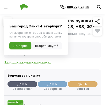
8 800 775-75-56
Похожие
1
/
3
Плашка Thorvik D-DRIVE круглая ручная с
направляющей в наборе М5х0.8, HSS, Ф25х9
Ваш город Санкт-Петербург?
мм
От выбранного города зависят цены,
Тип получаемой резьбы: M/MF; направление получаемой резьбы: R; плашка соответствует стандарту DIN EN 22568; поле допуска резьбы: 6g
ещё
наличие товара и способы доставки
Нет в наличии
Да, верно
Выбрать другой
Нет в наличии
Код товара:
1114546
Артикул:
mdg508
Посмотреть наличие в магазинах
Бонусы за покупку
До 0 Б
До 0 Б
До 0 Б
Стандартная
Серебряная
Золотая