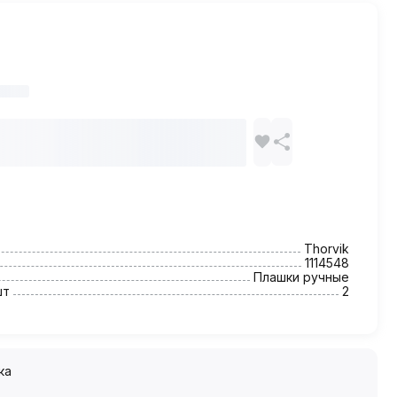
Thorvik
1114548
Плашки ручные
шт
2
ка