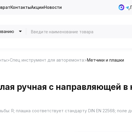
зврат
Контакты
Акции
Новости
званию
нты
Спец инструмент для авторемонта
Метчики и плашки
лая ручная с направляющей в 
ьбы: R; плашка соответствует стандарту DIN EN 22568; поле д