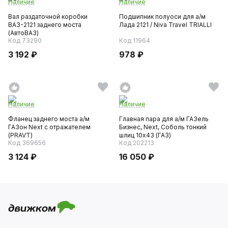
Наличие
Наличие
Вал раздаточной коробки
Подшипник полуоси для а/м
ВАЗ-2121 заднего моста
Лада 2121 / Niva Travel TRIALLI
(АвтоВАЗ)
Код 73290
Код 11964
3 192 ₽
978 ₽
Наличие
Наличие
Фланец заднего моста а/м
Главная пара для а/м ГАЗель
ГАЗон Next с отражателем
Бизнес, Next, Соболь тонкий
(PRAVT)
шлиц 10х43 (ГАЗ)
Код 369656
Код 202213
3 124 ₽
16 050 ₽