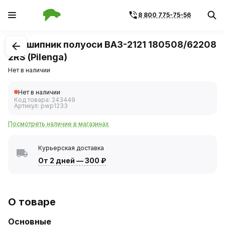
8 800 775-75-56
1
/
2
Подшипник полуоси ВАЗ-2121 180508/62208
2RS (Pilenga)
Нет в наличии
Нет в наличии
Код товара:
243449
Артикул:
pwp1233
Посмотреть наличие в магазинах
Курьерская доставка
От 2 дней
—
300 ₽
О товаре
Основные