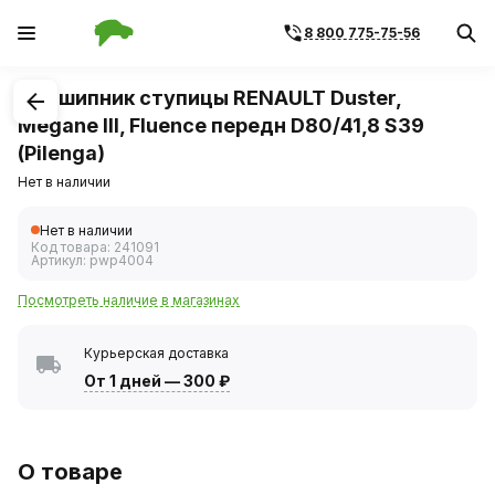
8 800 775-75-56
1
/
2
Подшипник ступицы RENAULT Duster,
Megane III, Fluence передн D80/41,8 S39
(Pilenga)
Нет в наличии
Нет в наличии
Код товара:
241091
Артикул:
pwp4004
Посмотреть наличие в магазинах
Курьерская доставка
От 1 дней
—
300 ₽
О товаре