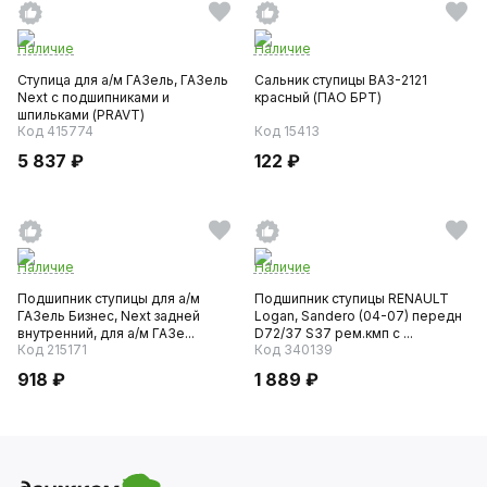
Наличие
Наличие
Ступица для а/м ГАЗель, ГАЗель
Сальник ступицы ВАЗ-2121
Next с подшипниками и
красный (ПАО БРТ)
шпильками (PRAVT)
Код 415774
Код 15413
5 837 ₽
122 ₽
Наличие
Наличие
Подшипник ступицы для а/м
Подшипник ступицы RENAULT
ГАЗель Бизнес, Next задней
Logan, Sandero (04-07) передн
внутренний, для а/м ГАЗе...
D72/37 S37 рем.кмп c ...
Код 215171
Код 340139
918 ₽
1 889 ₽