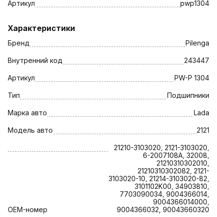
Артикул
pwp1304
Характеристики
Бренд
Pilenga
Внутренний код
243447
Артикул
PW-P 1304
Тип
Подшипники
Марка авто
Lada
Модель авто
2121
21210-3103020, 2121-3103020,
6-2007108А, 32008,
21210310302010,
21210310302082, 2121-
3103020-10, 21214-3103020-82,
3101102K00, 34903810,
7703090034, 9004366014,
9004366014000,
OEM-номер
9004366032, 90043660320