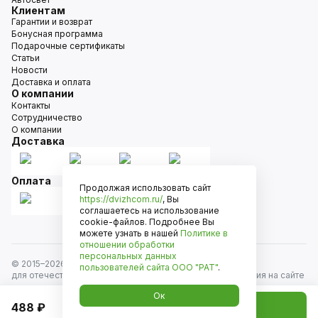
Клиентам
Гарантии и возврат
Бонусная программа
Подарочные сертификаты
Статьи
Новости
Доставка и оплата
О компании
Контакты
Сотрудничество
О компании
Доставка
Оплата
Продолжая использовать сайт
https://dvizhcom.ru/
, Вы
соглашаетесь на использование
cookie-файлов. Подробнее Вы
можете узнать в нашей
Политике в
отношении обработки
персональных данных
© 2015–
2026
Движком — сеть магазинов автозапчастей
пользователей сайта
ООО "РАТ"
.
для отечественных автомобилей и иномарок. Информация на сайте
носит исключительно информационный характер и не является
Ок
публичной офертой, определяемой положениями
488 ₽
Добавить в корзину
ст. 437 Гражданского кодекса РФ. Все права защищены.