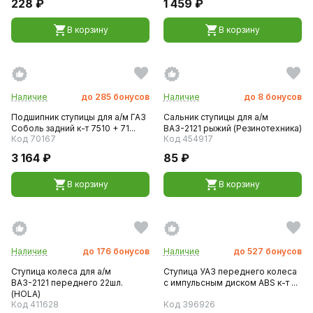
228 ₽
1 459 ₽
В корзину
В корзину
Наличие
до
285
бонусов
Наличие
до
8
бонусов
Подшипник ступицы для а/м ГАЗ
Сальник ступицы для а/м
Соболь задний к-т 7510 + 71...
ВАЗ-2121 рыжий (Резинотехника)
Код 70167
Код 454917
3 164 ₽
85 ₽
В корзину
В корзину
Наличие
до
176
бонусов
Наличие
до
527
бонусов
Ступица колеса для а/м
Ступица УАЗ переднего колеса
ВАЗ-2121 переднего 22шл.
с импульсным диском ABS к-т ...
(HOLA)
Код 411628
Код 396926