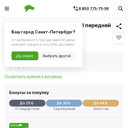
8 800 775-75-56
Похожие
1
/
2
Подшипник ступицы ВАЗ-2121 передней
D68/40 S19 (Pilenga)
Ваш город Санкт-Петербург?
От выбранного города зависят цены,
488 ₽
наличие товара и способы доставки
Да, верно
Выбрать другой
В наличии
Код товара:
243447
Артикул:
pwp1304
Посмотреть наличие в магазинах
Бонусы за покупку
До 25 Б
До 35 Б
До 44 Б
Стандартная
Серебряная
Золотая