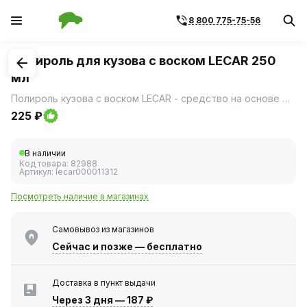
8 800 775-75-56
1
/
1
Полироль для кузова с воском LECAR 250
мл
Полироль кузова с воском LECAR - средство на основе деминерализованной воды, натурального воска и алифатических углеводородов, предназначенное для ухода за лакокрасочным покрытием.
225 ₽
В наличии
Код товара:
82988
Артикул:
lecar000011312
Посмотреть наличие в магазинах
Самовывоз из магазинов
Сейчас
и позже — бесплатно
Доставка в пункт выдачи
Через 3 дня
—
187 ₽