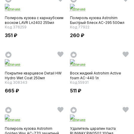
Наличие
Наличие
Полироль кузова с карнаубским
Полироль кузова Astrohim
воском LAVR Ln2402 255мл
Быстрый блеск AC-295 500мл
Код 376259
Код 77922
351 ₽
260 ₽
Наличие
Наличие
Покрытие кварцевое Detail HW
Воск жидкий Astrohim Active
Hydro Wet Coat 250мл
foam AC-440 1л
Код 308343
Код 55931
665 ₽
511 ₽
Наличие
Наличие
Полироль кузова Astrohim
Удалитель царапин паста
Golden Wax AC-770 защитный
RUNWAY RW0502 100мл