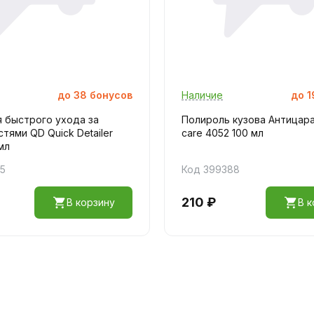
до
38
бонусов
Наличие
до
1
 быстрого ухода за
Полироль кузова Антицарап
тями QD Quick Detailer
care 4052 100 мл
мл
35
Код 399388
210 ₽
В корзину
В к