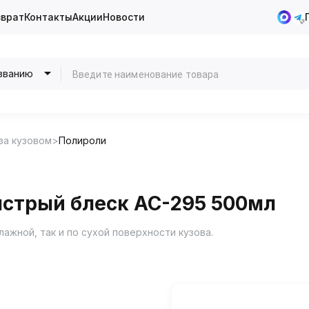
зврат
Контакты
Акции
Новости
званию
за кузовом
Полироли
ыстрый блеск AC-295 500мл
лажной, так и по сухой поверхности кузова.