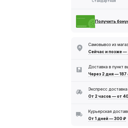
Стандартная
Получить бону
Самовывоз из мага
Сейчас
и позже —
Доставка в пункт 
Через 2 дня
—
187
Экспресс доставка
От 2 часов
—
от 4
Курьерская достав
От 1 дней
—
300 ₽