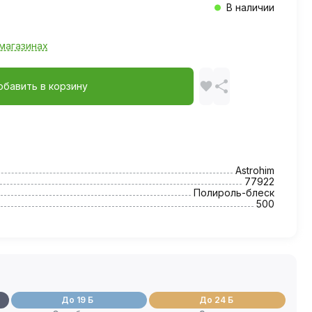
В наличии
магазинах
обавить в корзину
Astrohim
77922
Полироль-блеск
500
До 19 Б
До 24 Б