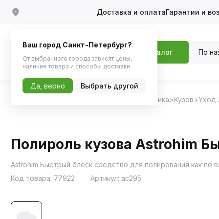
Доставка и оплата
Гарантии и во
Ваш город Санкт-Петербург?
По на
Каталог
От выбранного города зависят цены,
наличие товара и способы доставки
Да, верно
Выбрать другой
Главная
Каталог
Автохимия, Автокосметика
Кузов
Уход 
Полироль кузова Astrohim Б
Astrohim Быстрый блеск средство для полирования как по в
Код товара:
77922
Артикул:
ac295