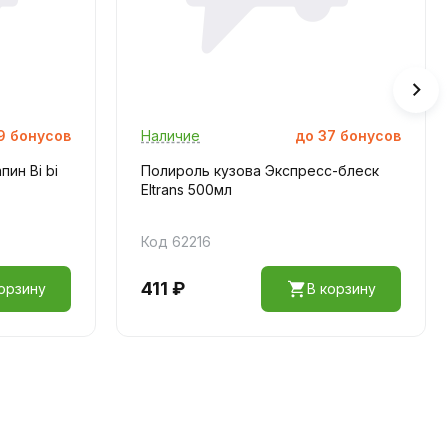
9
бонусов
Наличие
до
37
бонусов
ин Bi bi
Полироль кузова Экспресс-блеск
Eltrans 500мл
Код 62216
411 ₽
орзину
В корзину