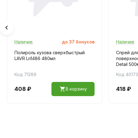
Наличие
до
37
бонусов
Наличие
Полироль кузова сверхбыстрый
Спрей для
LAVR Ln1486 480мл
поверхнос
Detail 500
Код 71289
Код 4017
408 ₽
418 ₽
В корзину