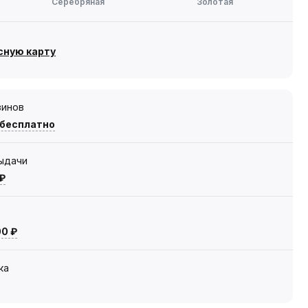
Серебряная
Золотая
сную карту
зинов
 бесплатно
выдачи
 ₽
00 ₽
ка