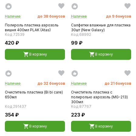
Наличие
до
38
бонусов
Наличие
до
9
бонусов
Полироль пластика аэрозоль
Салфетки влажные для пластика
вишня 400мл PLAK (Atas)
30шт (New Galaxy)
Код 72539
Код 68992
420 ₽
99 ₽
В корзину
В корзину
Наличие
до
32
бонусов
Наличие
до
21
бонусов
Очиститель пластика (Bi bi care)
Очиститель пластика с
650мл
полиролью аэрозоль (MG-213)
300мл
Код 291437
Код 87767
354 ₽
223 ₽
В корзину
В корзину