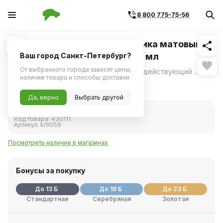
8 800 775-75-56
Похожие
1
/
1
Полироль-очиститель пластика матовый
"Вишня" аэрозоль(Kerry) 335 мл
Ваш город Санкт-Петербург?
От выбранного города зависят цены,
Полироль-очиститель Kerry — Быстродействующий состав полироля предназначен для ухода за приборной панелью, пластиковыми и виниловыми деталями декоративной отделки салона.
ещё
наличие товара и способы доставки
251 ₽
Да, верно
Выбрать другой
В наличии
Код товара:
430111
Артикул:
kr9059
Посмотреть наличие в магазинах
Бонусы за покупку
До 13 Б
До 18 Б
До 23 Б
Стандартная
Серебряная
Золотая