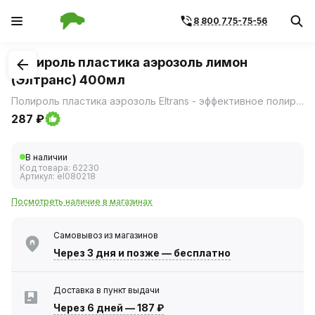
8 800 775-75-56
1
/
1
Полироль пластика аэрозоль лимон
(Элтранс) 400мл
Полироль пластика аэрозоль Eltrans - эффективное полирующее и очищающее средство для ухода за пластиковыми, виниловыми и резиновыми элементами интерьера автомобиля.
287 ₽
В наличии
Код товара:
62230
Артикул:
el080218
Посмотреть наличие в магазинах
Самовывоз из магазинов
Через 3 дня
и позже — бесплатно
Доставка в пункт выдачи
Через 6 дней
—
187 ₽