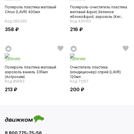
Полироль пластика матовый
Полироль-очиститель пластика
Citrus (LAVR) 400мл
матовый &quot;Зеленое
яблоко&quot; аэрозоль (Ker...
Код 260330
Код 430102
358 ₽
216 ₽
Наличие
Наличие
Полироль пластика матовый
Очиститель пластика
аэрозоль ваниль 335мл
(кондиционер) спрей (LAVR)
(Астрохим)
120мл
Код 85683
Код 71257
213 ₽
200 ₽
8 800 775-75-56