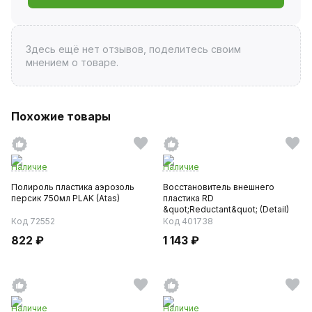
Здесь ещё нет отзывов, поделитесь своим
мнением о товаре.
Похожие товары
Наличие
Наличие
Полироль пластика аэрозоль
Восстановитель внешнего
персик 750мл PLAK (Atas)
пластика RD
&quot;Reductant&quot; (Detail)
250мл
Код 72552
Код 401738
822 ₽
1 143 ₽
Наличие
Наличие