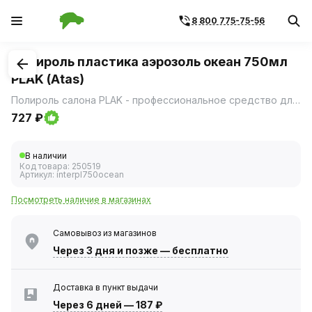
8 800 775-75-56
1
/
1
Полироль пластика аэрозоль океан 750мл
PLAK (Atas)
Полироль салона PLAK - профессиональное средство для ухода за интерьером автомобиля, выпускаемое в форме аэрозоля с ароматом свежести океана.
727 ₽
В наличии
Код товара:
250519
Артикул:
interpl750ocean
Посмотреть наличие в магазинах
Самовывоз из магазинов
Через 3 дня
и позже — бесплатно
Доставка в пункт выдачи
Через 6 дней
—
187 ₽