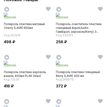
Наличие
Наличие
Полироль пластика матовый
Полироль-очиститель пластика
Cherry (LAVR) 650мл
глянцевый &quot;Бабл-
Гам&quot; аэрозоль(Kerry) 3...
Код 402615
Код 430103
498 ₽
256 ₽
Наличие
Наличие
Полироль пластика аэрозоль
Полироль пластика глянцевый
ваниль 400мл PLAK (Atas)
Berry (LAVR) 400 мл
Код 72536
Код 268976
416 ₽
372 ₽