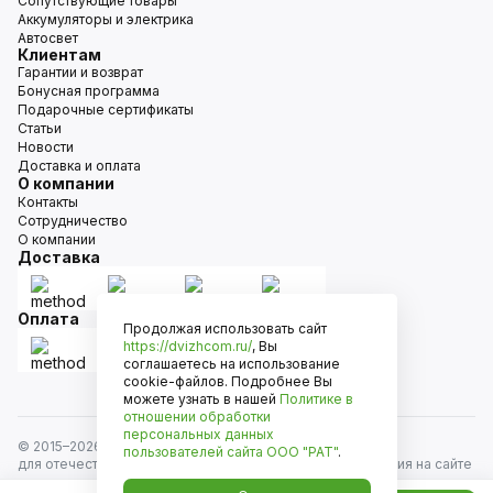
Сопутствующие товары
Аккумуляторы и электрика
Автосвет
Клиентам
Гарантии и возврат
Бонусная программа
Подарочные сертификаты
Статьи
Новости
Доставка и оплата
О компании
Контакты
Сотрудничество
О компании
Доставка
Оплата
Продолжая использовать сайт
https://dvizhcom.ru/
, Вы
соглашаетесь на использование
cookie-файлов. Подробнее Вы
можете узнать в нашей
Политике в
отношении обработки
персональных данных
© 2015–
2026
Движком — сеть магазинов автозапчастей
пользователей сайта
ООО "РАТ"
.
для отечественных автомобилей и иномарок. Информация на сайте
носит исключительно информационный характер и не является