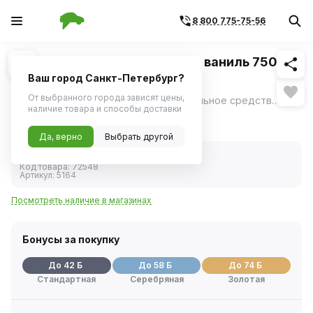
8 800 775-75-56
Похожие
1
/
1
Полироль пластика аэрозоль ваниль 750мл
PLAK (Atas)
Ваш город Санкт-Петербург?
От выбранного города зависят цены,
Полироль салона PLAK - профессиональное средство для ухода за интерьером автомобиля, выпускаемое в форме аэрозоля с ароматом ванили.
ещё
наличие товара и способы доставки
822 ₽
Да, верно
Выбрать другой
В наличии
Код товара:
72548
Артикул:
5164
Посмотреть наличие в магазинах
Бонусы за покупку
До 42 Б
До 58 Б
До 74 Б
Стандартная
Серебряная
Золотая