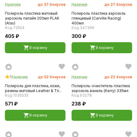
Наличие
до
37
бонусов
Наличие
до
27
бонусов
Полироль пластика матовый
Полироль пластика аэрозоль
аэрозоль папайя 200мл PLAK
глянцевый (Carville Racing)
(Atas)
400мл
Код 72554
Код 347396
405 ₽
300 ₽
В корзину
В корзину
5
Наличие
до
52
бонусов
Наличие
до
22
бонусов
Полироль для пластика, кожи,
Полироль-очиститель пластика
резины матовый Leather & Tir...
аэрозоль ваниль (Kerry) 335мл
Код 1035535
Код 63278
571 ₽
238 ₽
В корзину
В корзину