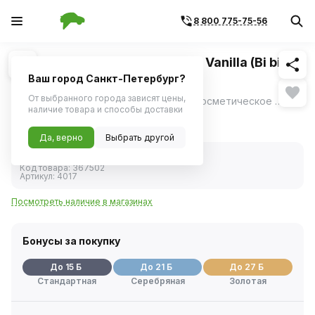
8 800 775-75-56
Похожие
1
/
1
Полироль пластика аэрозоль Vanilla (Bi bi
care) 400 мл
Ваш город Санкт-Петербург?
От выбранного города зависят цены,
Полироль пластика Vanilla Bi bi care - косметическое средство для полировки пластиковых элементов интерьера автомобиля.
ещё
наличие товара и способы доставки
294 ₽
Да, верно
Выбрать другой
В наличии
Код товара:
367502
Артикул:
4017
Посмотреть наличие в магазинах
Бонусы за покупку
До 15 Б
До 21 Б
До 27 Б
Стандартная
Серебряная
Золотая