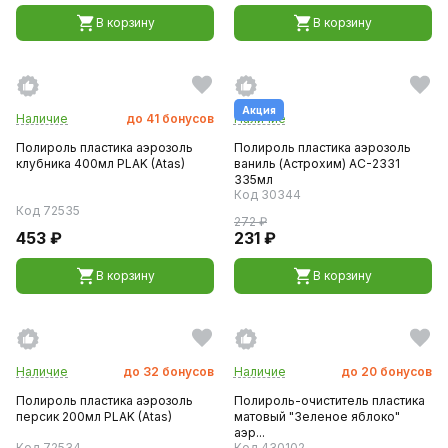
В корзину
В корзину
Акция
Наличие
до
41
бонусов
Наличие
Полироль пластика аэрозоль
Полироль пластика аэрозоль
клубника 400мл PLAK (Atas)
ваниль (Астрохим) AC-2331
335мл
Код 30344
Код 72535
272 ₽
453 ₽
231 ₽
В корзину
В корзину
Наличие
до
32
бонусов
Наличие
до
20
бонусов
Полироль пластика аэрозоль
Полироль-очиститель пластика
персик 200мл PLAK (Atas)
матовый "Зеленое яблоко"
аэр...
Код 72534
Код 430102