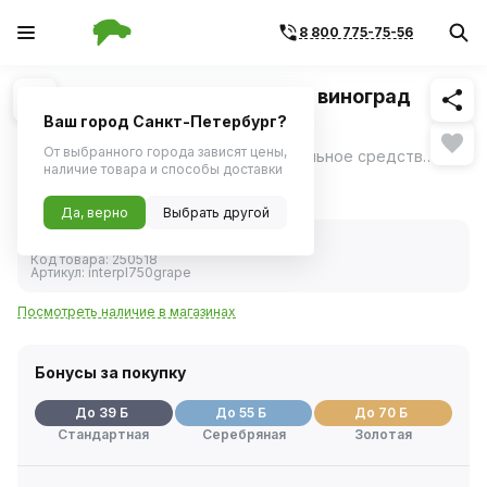
8 800 775-75-56
Похожие
1
/
1
Полироль пластика аэрозоль виноград
750мл PLAK (Atas)
Ваш город Санкт-Петербург?
От выбранного города зависят цены,
Полироль салона PLAK - профессиональное средство для ухода за интерьером автомобиля, выпускаемое в форме аэрозоля с ароматом винограда Основные поверхности для применения: Приборная панель Пластиковые элементы интерьера Декоративные детали салона Преимущества: Освежает внешний вид поверхностей Предотвращает оседание пыли Подходит для различных пластиковых деталей Инструкция по применению Тщательно встряхнуть баллон Очистить поверхность от загрязнений Равномерно распылить средство на обрабатываемую поверхность Распределить состав мягкой тканью Дать средству высохнуть
ещё
наличие товара и способы доставки
773 ₽
Да, верно
Выбрать другой
В наличии
Код товара:
250518
Артикул:
interpl750grape
Посмотреть наличие в магазинах
Бонусы за покупку
До 39 Б
До 55 Б
До 70 Б
Стандартная
Серебряная
Золотая