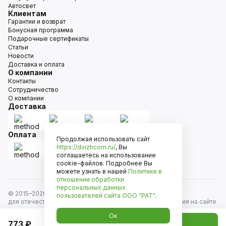
Автосвет
Клиентам
Гарантии и возврат
Бонусная программа
Подарочные сертификаты
Статьи
Новости
Доставка и оплата
О компании
Контакты
Сотрудничество
О компании
Доставка
Оплата
Продолжая использовать сайт
https://dvizhcom.ru/
, Вы
соглашаетесь на использование
cookie-файлов. Подробнее Вы
можете узнать в нашей
Политике в
отношении обработки
персональных данных
© 2015–
2026
Движком — сеть магазинов автозапчастей
пользователей сайта
ООО "РАТ"
.
для отечественных автомобилей и иномарок. Информация на сайте
носит исключительно информационный характер и не является
Ок
публичной офертой, определяемой положениями
773 ₽
Добавить в корзину
ст. 437 Гражданского кодекса РФ. Все права защищены.