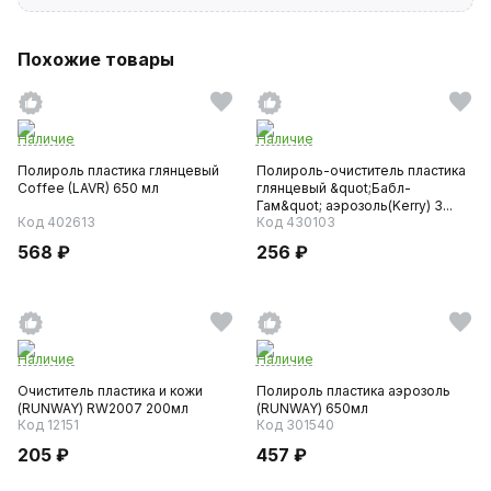
Похожие товары
Наличие
Наличие
Полироль пластика глянцевый
Полироль-очиститель пластика
Coffee (LAVR) 650 мл
глянцевый &quot;Бабл-
Гам&quot; аэрозоль(Kerry) 3...
Код 402613
Код 430103
568 ₽
256 ₽
Наличие
Наличие
Очиститель пластика и кожи
Полироль пластика аэрозоль
(RUNWAY) RW2007 200мл
(RUNWAY) 650мл
Код 12151
Код 301540
205 ₽
457 ₽