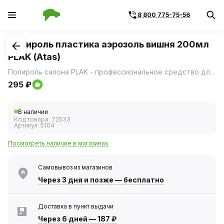
8 800 775-75-56
1
/
1
Полироль пластика аэрозоль вишня 200мл
PLAK (Atas)
Полироль салона PLAK - профессиональное средство для ухода за интерьером автомобиля, выпускаемое в форме аэрозоля с ароматом вишни.
295 ₽
В наличии
Код товара:
72533
Артикул:
5104
Посмотреть наличие в магазинах
Самовывоз из магазинов
Через 3 дня
и позже — бесплатно
Доставка в пункт выдачи
Через 6 дней
—
187 ₽