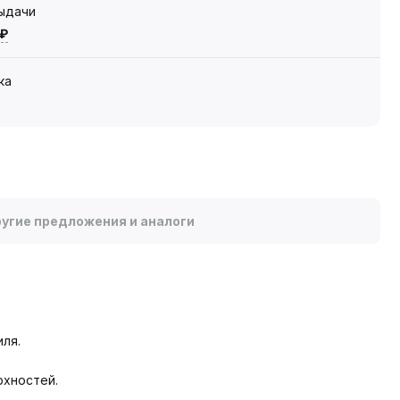
выдачи
 ₽
ка
угие предложения и аналоги
иля.
рхностей.