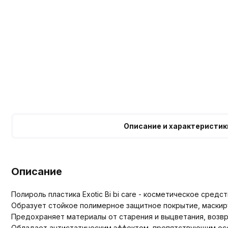
Описание и характеристик
Описание
Полироль пластика Exotic Bi bi care - косметическое сред
Образует стойкое полимерное защитное покрытие, маскиру
Предохраняет материалы от старения и выцветания, возв
Обладает антистатическим эффектом, препятствующим ос