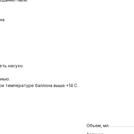
на
еть насухо.
анью.
ри температуре баллона выше +14 С.
Объем, мл