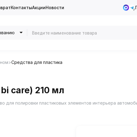
зврат
Контакты
Акции
Новости
званию
оном
Средства для пластика
bi care) 210 мл
ство для полировки пластиковых элементов интерьера автомоб