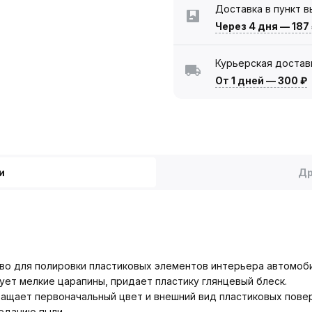
Доставка в пункт 
Через 4 дня
—
187
Курьерская достав
От 1 дней
—
300 ₽
и
Др
ство для полировки пластиковых элементов интерьера автомоб
ет мелкие царапины, придает пластику глянцевый блеск.
ращает первоначальный цвет и внешний вид пластиковых пове
еданию пыли.