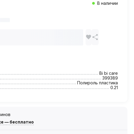
В наличии
Bi bi care
399389
Полироль пластика
0.21
зинов
же — бесплатно