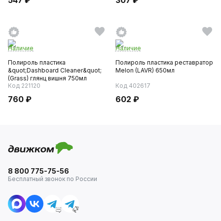
Наличие
Наличие
Полироль пластика
Полироль пластика реставратор
&quot;Dashboard Cleaner&quot;
Melon (LAVR) 650мл
(Grass) глянц вишня 750мл
Код 221120
Код 402617
760 ₽
602 ₽
8 800 775-75-56
Бесплатный звонок по России