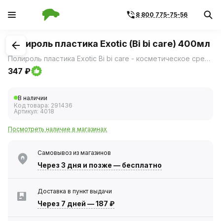
8 800 775-75-56
1
/
1
Полироль пластика Exotic (Bi bi care) 400мл
Полироль пластика Exotic Bi bi care - косметическое средство для полировки пластиковых элементов интерьера автомобиля.
347 ₽
В наличии
Код товара:
291436
Артикул:
4018
Посмотреть наличие в магазинах
Самовывоз из магазинов
Через 3 дня
и позже — бесплатно
Доставка в пункт выдачи
Через 7 дней
—
187 ₽