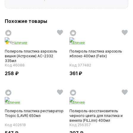
Похожие товары
4
Наличие
Наличие
Полироль пластика аэрозоль
Полироль пластика аэрозоль
вишня (Астрохим) AC-2332
яблоко 400мл (Felix)
335мл
Код 46088
Код 377482
258 ₽
361 ₽
Наличие
Наличие
Полироль пластика реставратор
Полироль-восстановитель
Tropic (LAVR) 650мл
черного цвета для пластика и
винила (FILLinn) 400мл
Код 402618
Код 256357
547 ₽
307 ₽