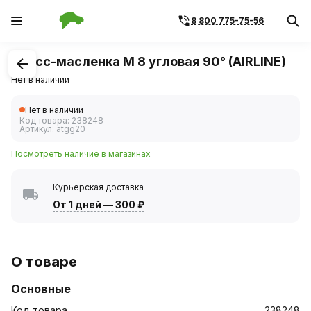
8 800 775-75-56
1
/
1
Пресс-масленка М 8 угловая 90° (AIRLINE)
Нет в наличии
Нет в наличии
Код товара:
238248
Артикул:
atgg20
Посмотреть наличие в магазинах
Курьерская доставка
От 1 дней
—
300 ₽
О товаре
Основные
Код товара
238248