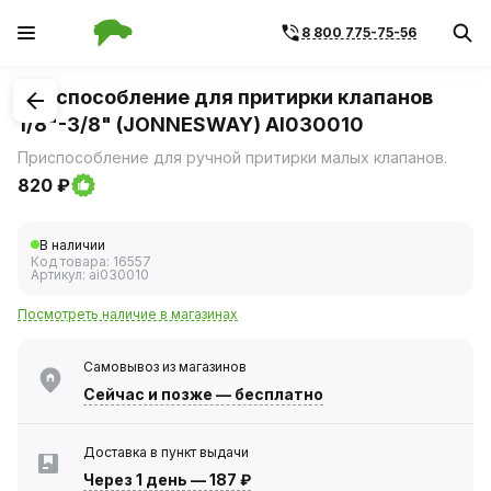
8 800 775-75-56
1
/
1
Приспособление для притирки клапанов
1/8"-3/8" (JONNESWAY) AI030010
Приспособление для ручной притирки малых клапанов.
820 ₽
В наличии
Код товара:
16557
Артикул:
ai030010
Посмотреть наличие в магазинах
Самовывоз из магазинов
Сейчас
и позже — бесплатно
Доставка в пункт выдачи
Через 1 день
—
187 ₽