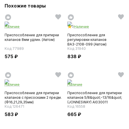
Похожие товары
5
Наличие
Наличие
Приспособление для притирки
Приспособление для
клапанов 8мм удлин. (Автом)
регулировки клапанов
ВАЗ-2108-099 (Автом)
Код 77989
Код 31940
575 ₽
838 ₽
Наличие
Наличие
Приспособление для притирки
Приспособление для притирки
клапанов с присосками 2 предм.
клапанов 5/8&quot;-13/16&quot;
(Ф16,21,29,35мм)
(JONNESWAY) AI030011
Код 126471
Код 16558
583 ₽
665 ₽