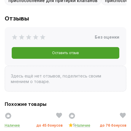
приспособление для притирки клапанов
приспособл
Отзывы
Без оценки
Оставить отзыв
Здесь ещё нет отзывов, поделитесь своим
мнением о товаре.
Похожие товары
5
Наличие
до
45
бонусов
Наличие
до
76
бонусов