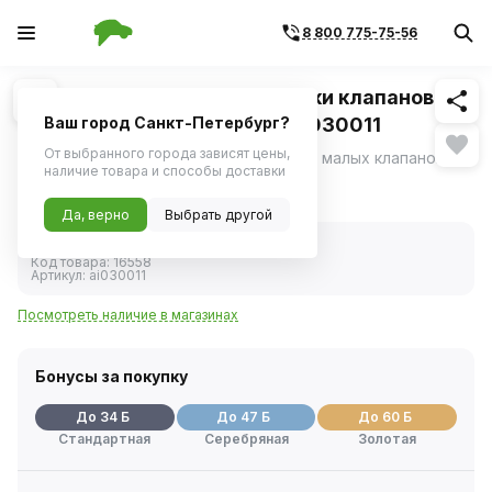
8 800 775-75-56
Похожие
1
/
1
Приспособление для притирки клапанов
5/8"-13/16" (JONNESWAY) AI030011
Ваш город Санкт-Петербург?
От выбранного города зависят цены,
Приспособление для ручной притирки малых клапанов.
наличие товара и способы доставки
665 ₽
Да, верно
Выбрать другой
В наличии
Код товара:
16558
Артикул:
ai030011
Посмотреть наличие в магазинах
Бонусы за покупку
До 34 Б
До 47 Б
До 60 Б
Стандартная
Серебряная
Золотая