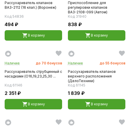
Рассухариватель клапанов
Приспособление для
ВАЗ-2112 (16 клап.) (Воронеж)
регулировки клапанов
ВАЗ-2108-099 (Автом)
Код 54836
Код 31940
494 ₽
838 ₽
В корзину
В корзину
Наличие
до
70
бонусов
Наличие
до
55
бонусов
Рассухариватель струбцинный с
Рассухариватель клапанов
насадками (O16,19,23,25,30 ...
верхнего расположения
(ДелоТехники)
Код 61146
Код 61145
2 351 ₽
1 839 ₽
В корзину
В корзину